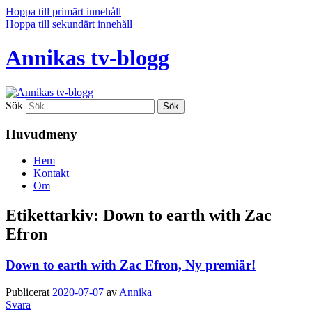
Hoppa till primärt innehåll
Hoppa till sekundärt innehåll
Annikas tv-blogg
Sök
Huvudmeny
Hem
Kontakt
Om
Etikettarkiv:
Down to earth with Zac
Efron
Down to earth with Zac Efron, Ny premiär!
Publicerat
2020-07-07
av
Annika
Svara