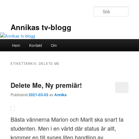
Hoppa
Hoppa
till
till
Sök
primärt
sekundärt
innehåll
innehåll
Annikas tv-blogg
Huvudmeny
Hem
Kontakt
Om
ETIKETTARKIV:
DELETE ME
Delete Me, Ny premiär!
Publicerat
2021-03-03
av
Annika
Bästa vännerna Marion och Marit ska snart ta
studenten. Men i en värld där status är allt,
kommer en till synes liten handling av