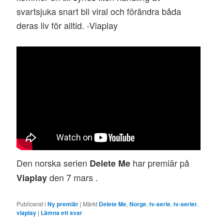
svartsjuka snart bli viral och förändra båda
deras liv för alltid. -Viaplay
Den norska serien
har premiär på
Delete Me
den 7 mars .
Viaplay
Publicerat i
Ny premiär
|
Märkt
Delete Me
,
Norge
,
tv-serie
,
tv-serier
,
viaplay
|
Lämna ett svar