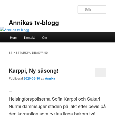
Hoppa
Hoppa
till
till
Sök
primärt
sekundärt
innehåll
innehåll
Annikas tv-blogg
Huvudmeny
Hem
Kontakt
Om
ETIKETTARKIV:
DEADWIND
Karppi, Ny säsong!
Publicerat
2020-06-30
av
Annika
Helsingforspoliserna Sofia Karppi och Sakari
Nurmi dammsuger staden på jakt efter bevis på
den korruption som ryktas ligga bakom två