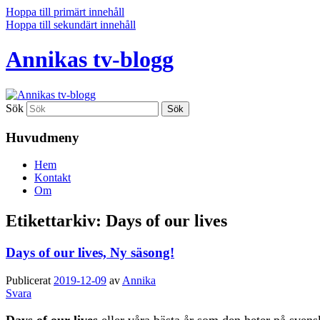
Hoppa till primärt innehåll
Hoppa till sekundärt innehåll
Annikas tv-blogg
Sök
Huvudmeny
Hem
Kontakt
Om
Etikettarkiv:
Days of our lives
Days of our lives, Ny säsong!
Publicerat
2019-12-09
av
Annika
Svara
Days of our lives
eller våra bästa år som den heter på sven