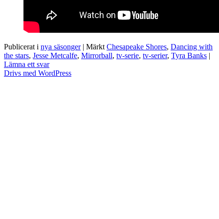
Publicerat i
nya säsonger
|
Märkt
Chesapeake Shores
,
Dancing with
the stars
,
Jesse Metcalfe
,
Mirrorball
,
tv-serie
,
tv-serier
,
Tyra Banks
|
Lämna ett svar
Drivs med WordPress