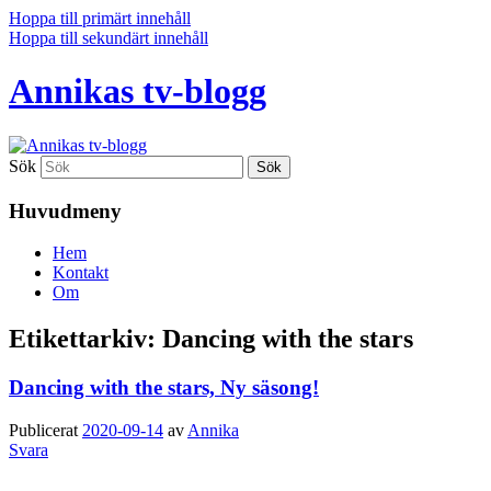
Hoppa till primärt innehåll
Hoppa till sekundärt innehåll
Annikas tv-blogg
Sök
Huvudmeny
Hem
Kontakt
Om
Etikettarkiv:
Dancing with the stars
Dancing with the stars, Ny säsong!
Publicerat
2020-09-14
av
Annika
Svara