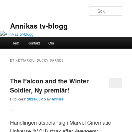
Hoppa
Hoppa
till
till
Sök
primärt
sekundärt
innehåll
innehåll
Annikas tv-blogg
Huvudmeny
Hem
Kontakt
Om
ETIKETTARKIV:
BUCKY BARNES
The Falcon and the Winter
Soldier, Ny premiär!
Publicerat
2021-03-15
av
Annika
Handlingen utspelar sig i Marvel Cinematic
Universe (MCU) strax efter
Avengers: