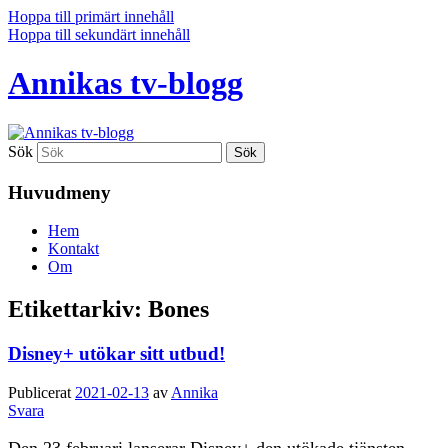
Hoppa till primärt innehåll
Hoppa till sekundärt innehåll
Annikas tv-blogg
Sök
Huvudmeny
Hem
Kontakt
Om
Etikettarkiv:
Bones
Disney+ utökar sitt utbud!
Publicerat
2021-02-13
av
Annika
Svara
Den 23 februari lanserar Disney+ den utökade tjänsten