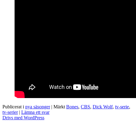
Publicerat i
nya säsonger
|
Märkt
Bones
,
CBS
,
Dick Wolf
,
tv-serie
,
tv-serier
|
Lämna ett svar
Drivs med WordPress