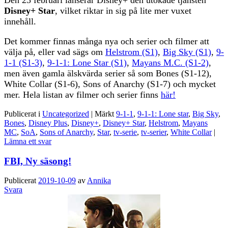
Disney+ Star
, vilket riktar in sig på lite mer vuxet
innehåll.
Det kommer finnas många nya och serier och filmer att
välja på, eller vad sägs om
Helstrom (S1)
,
Big Sky (S1)
,
9-
1-1 (S1-3)
,
9-1-1: Lone Star (S1)
,
Mayans M.C. (S1-2)
,
men även gamla älskvärda serier så som Bones (S1-12),
White Collar (S1-6), Sons of Anarchy (S1-7) och mycket
mer. Hela listan av filmer och serier finns
här!
Publicerat i
Uncategorized
|
Märkt
9-1-1
,
9-1-1: Lone star
,
Big Sky
,
Bones
,
Disney Plus
,
Disney+
,
Disney+ Star
,
Helstrom
,
Mayans
MC
,
SoA
,
Sons of Anarchy
,
Star
,
tv-serie
,
tv-serier
,
White Collar
|
Lämna ett svar
FBI, Ny säsong!
Publicerat
2019-10-09
av
Annika
Svara