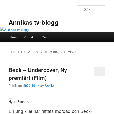
Hoppa
Hoppa
till
till
Sök
primärt
sekundärt
innehåll
innehåll
Annikas tv-blogg
Huvudmeny
Hem
Kontakt
Om
ETIKETTARKIV:
BECK – UTOM RIMLIGT TVIVEL
Beck – Undercover, Ny
premiär! (Film)
Publicerat
2020-10-14
av
Annika
HyperFocal: 0
En ung kille har hittats mördad och Beck-