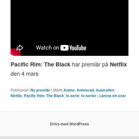
har premiär på
Pacific Rim: The Black
Netflix
den 4 mars
Publicerat i
Ny premiär
|
Märkt
Anime
,
Animerad
,
Australien
,
Netflix
,
Pacific Rim: The Black
,
tv-serie
,
tv-serier
|
Lämna ett svar
Drivs med WordPress