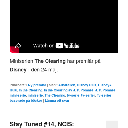
Miniserien
har premiär på
The Clearing
den 24 maj.
Disney+
Publicerat i
Ny premiär
|
Märkt
Australien
,
Disney Plus
,
Disney+
,
Hulu
,
In the Clearing
,
In the Clearing av J. P. Pomare
,
J. P. Pomare
,
mini-serie
,
miniserie
,
The Clearing
,
tv-serie
,
tv-serier
,
Tv-serier
baserade på böcker
|
Lämna ett svar
Stay Tuned #14, NCIS: