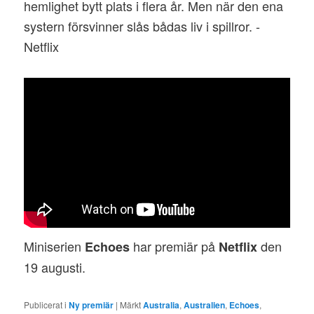
hemlighet bytt plats i flera år. Men när den ena
systern försvinner slås bådas liv i spillror. -
Netflix
Miniserien
har premiär på
den
Echoes
Netflix
19 augusti.
Publicerat i
Ny premiär
|
Märkt
Australia
,
Australien
,
Echoes
,