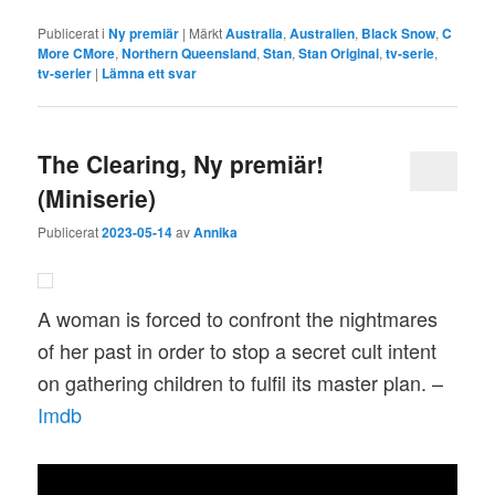
Publicerat i
Ny premiär
|
Märkt
Australia
,
Australien
,
Black Snow
,
C
More CMore
,
Northern Queensland
,
Stan
,
Stan Original
,
tv-serie
,
tv-serier
|
Lämna ett svar
The Clearing, Ny premiär!
(Miniserie)
Publicerat
2023-05-14
av
Annika
A woman is forced to confront the nightmares
of her past in order to stop a secret cult intent
on gathering children to fulfil its master plan. –
Imdb