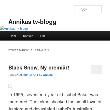
Hoppa
Hoppa
till
till
Sök
primärt
sekundärt
innehåll
innehåll
Annikas tv-blogg
Huvudmeny
Hem
Kontakt
Om
ETIKETTARKIV:
AUSTRALIEN
Black Snow, Ny premiär!
Publicerat
2023-07-01
av
Annika
In 1995, seventeen-year-old Isabel Baker was
murdered. The crime shocked the small town of
Ashford and devastated Isabel’s Australian