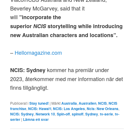
Beverley McGarvey, said that it
will
”incorporate the
superior
NCIS
storytelling while introducing
new Australian characters and locations”.
–
Hellomagazine.com
kommer ha premiär under
NCIS: Sydney
2023, återkommer med mer information när det
finns tillgängligt.
Publicerat i
Stay tuned!
|
Märkt
Australia
,
Australien
,
NCIS
,
NCIS
franchise
,
NCIS: Hawaiʻi
,
NCIS: Los Angeles
,
Ncis: New Orleans
,
NCIS: Sydney
,
Network 10
,
Spin-off
,
spinoff
,
Sydney
,
tv-serie
,
tv-
serier
|
Lämna ett svar