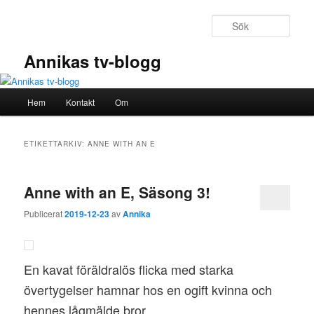
Hoppa
Hoppa
till
till
Sök
primärt
sekundärt
innehåll
innehåll
Annikas tv-blogg
Huvudmeny
Hem
Kontakt
Om
ETIKETTARKIV:
ANNE WITH AN E
Anne with an E, Säsong 3!
Publicerat
2019-12-23
av
Annika
En kavat föräldralös flicka med starka
övertygelser hamnar hos en ogift kvinna och
hennes lågmälde bror.