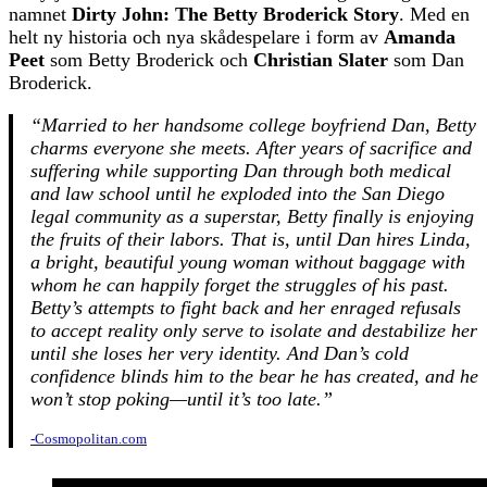
namnet
Dirty John: The Betty Broderick Story
. Med en
helt ny historia och nya skådespelare i form av
Amanda
Peet
som Betty Broderick och
Christian Slater
som Dan
Broderick.
“Married to her handsome college boyfriend Dan, Betty
charms everyone she meets. After years of sacrifice and
suffering while supporting Dan through both medical
and law school until he exploded into the San Diego
legal community as a superstar, Betty finally is enjoying
the fruits of their labors. That is, until Dan hires Linda,
a bright, beautiful young woman without baggage with
whom he can happily forget the struggles of his past.
Betty’s attempts to fight back and her enraged refusals
to accept reality only serve to isolate and destabilize her
until she loses her very identity. And Dan’s cold
confidence blinds him to the bear he has created, and he
won’t stop poking—until it’s too late.”
-Cosmopolitan.com