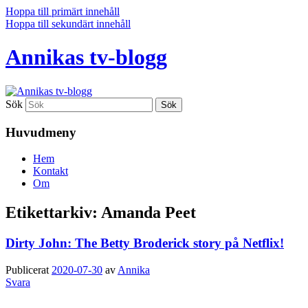
Hoppa till primärt innehåll
Hoppa till sekundärt innehåll
Annikas tv-blogg
Sök
Huvudmeny
Hem
Kontakt
Om
Etikettarkiv:
Amanda Peet
Dirty John: The Betty Broderick story på Netflix!
Publicerat
2020-07-30
av
Annika
Svara