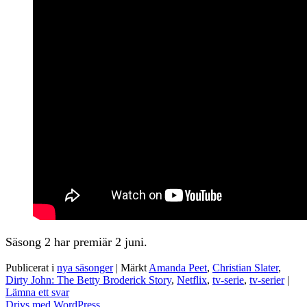
Säsong 2 har premiär 2 juni.
Publicerat i
nya säsonger
|
Märkt
Amanda Peet
,
Christian Slater
,
Dirty John: The Betty Broderick Story
,
Netflix
,
tv-serie
,
tv-serier
|
Lämna ett svar
Drivs med WordPress