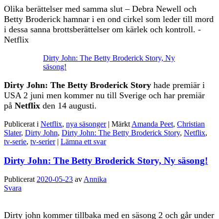
Olika berättelser med samma slut – Debra Newell och
Betty Broderick hamnar i en ond cirkel som leder till mord
i dessa sanna brottsberättelser om kärlek och kontroll. -
Netflix
Dirty John: The Betty Broderick Story, Ny
säsong!
Dirty John: The Betty Broderick Story
hade premiär i
USA 2 juni men kommer nu till Sverige och har premiär
på
Netflix
den 14 augusti.
Publicerat i
Netflix
,
nya säsonger
|
Märkt
Amanda Peet
,
Christian
Slater
,
Dirty John
,
Dirty John: The Betty Broderick Story
,
Netflix
,
tv-serie
,
tv-serier
|
Lämna ett svar
Dirty John: The Betty Broderick Story, Ny säsong!
Publicerat
2020-05-23
av
Annika
Svara
Dirty john kommer tillbaka med en säsong 2 och går under