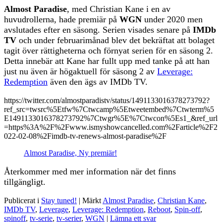
Almost Paradise
, med Christian Kane i en av
huvudrollerna, hade premiär på
WGN
under 2020 men
avslutades efter en säsong. Serien visades senare på
IMDb
TV
och under februarimånad blev det bekräftat att bolaget
tagit över rättigheterna och förnyat serien för en säsong 2.
Detta innebär att Kane har fullt upp med tanke på att han
just nu även är högaktuell för säsong 2 av
Leverage:
Redemption
även den ägs av IMDb TV.
https://twitter.com/almostparadistv/status/1491133016378273792?
ref_src=twsrc%5Etfw%7Ctwcamp%5Etweetembed%7Ctwterm%5
E1491133016378273792%7Ctwgr%5E%7Ctwcon%5Es1_&ref_url
=https%3A%2F%2Fwww.ismyshowcancelled.com%2Farticle%2F2
022-02-08%2Fimdb-tv-renews-almost-paradise%2F
Almost Paradise, Ny premiär!
Återkommer med mer information när det finns
tillgängligt.
Publicerat i
Stay tuned!
|
Märkt
Almost Paradise
,
Christian Kane
,
IMDb TV
,
Leverage
,
Leverage: Redemption
,
Reboot
,
Spin-off
,
spinoff
,
tv-serie
,
tv-serier
,
WGN
|
Lämna ett svar