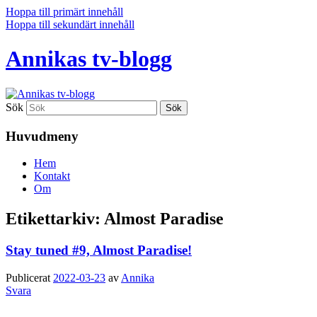
Hoppa till primärt innehåll
Hoppa till sekundärt innehåll
Annikas tv-blogg
Sök
Huvudmeny
Hem
Kontakt
Om
Etikettarkiv:
Almost Paradise
Stay tuned #9, Almost Paradise!
Publicerat
2022-03-23
av
Annika
Svara