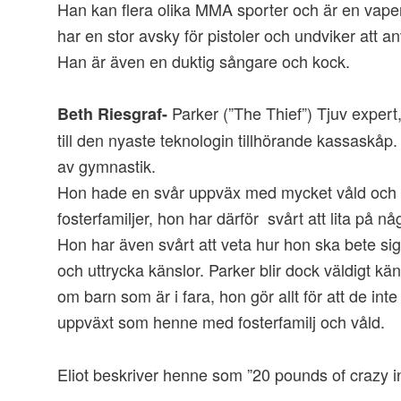
Han kan flera olika MMA sporter och är en vape
har en stor avsky för pistoler och undviker att an
Han är även en duktig sångare och kock.
Parker (”The Thief”) Tjuv expert, 
Beth Riesgraf-
till den nyaste teknologin tillhörande kassaskåp
av gymnastik.
Hon hade en svår uppväx med mycket våld och ble
fosterfamiljer, hon har därför svårt att lita på n
Hon har även svårt att veta hur hon ska bete s
och uttrycka känslor. Parker blir dock väldigt k
om barn som är i fara, hon gör allt för att de int
uppväxt som henne med fosterfamilj och våld.
Eliot beskriver henne som ”20 pounds of crazy i