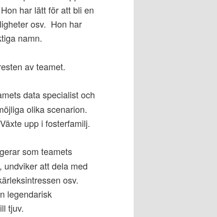
on har lätt för att bli en
ligheter osv. Hon har
ktiga namn.
l resten av teamet.
mets data specialist och
möjliga olika scenarion.
Växte upp i fosterfamilj.
 Agerar som teamets
, undviker att dela med
ärleksintressen osv.
n legendarisk
l tjuv.