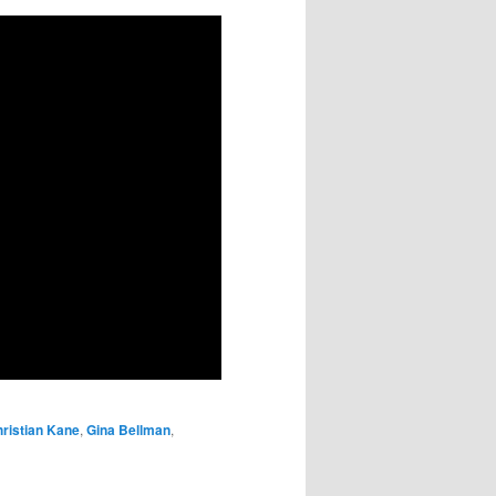
ristian Kane
,
Gina Bellman
,