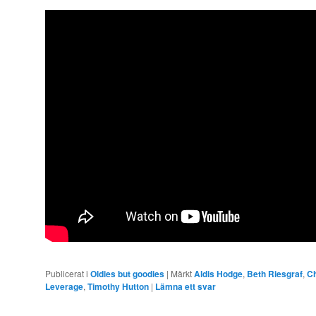
Publicerat i
Oldies but goodies
|
Märkt
Aldis Hodge
,
Beth Riesgraf
,
Ch
Leverage
,
Timothy Hutton
|
Lämna ett svar