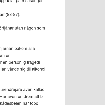
uppdelat på 5 säsonger.
eam(83-87).
 förtjänar utan någon som
hjärnan bakom alla
som en
 en personlig tragedi
an vände sig till alkohol
lurendrejare även kallad
. Har även en dröm att bli
kådespeleri har topp