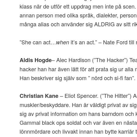
klass när de utför ett uppdrag men inte på scen. H
annan person med olika språk, dialekter, person
många alias och använder sig ALDRIG av sitt ri
”She can act…
it’s an act.” – Nate Ford til
when
– Alec Hardison (”The Hacker”) Tea
Aldis Hogde
hacker han har även lätt för att prata sig ur alla 
Han beskriver sig själv som ” nörd och si-fi fan”. 
– Eliot Spencer. (”The Hitter”)
Christian Kane
muskler/beskyddare. Han är väldigt privat av sig
sig av privat information om hans barndom och k
Gammal black ops soldat och var även en nästa
lönnmördare och livvakt innan han bytte karriär til