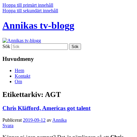
Hoppa till primärt innehåll
Hoppa till sekundärt innehåll
Annikas tv-blogg
Sök
Huvudmeny
Hem
Kontakt
Om
Etikettarkiv:
AGT
Chris Kläfford, Americas got talent
Publicerat
2019-09-12
av
Annika
Svara
Känner ni igen namnet? Det är nämlingen så att
Chris