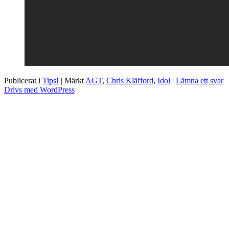
Publicerat i
Tips!
|
Märkt
AGT
,
Chris Kläfford
,
Idol
|
Lämna ett svar
Drivs med WordPress