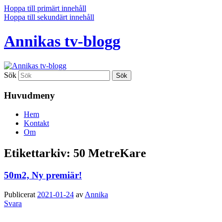
Hoppa till primärt innehåll
Hoppa till sekundärt innehåll
Annikas tv-blogg
Sök
Huvudmeny
Hem
Kontakt
Om
Etikettarkiv:
50 MetreKare
50m2, Ny premiär!
Publicerat
2021-01-24
av
Annika
Svara