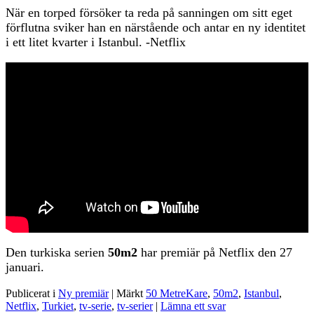
När en torped försöker ta reda på sanningen om sitt eget
förflutna sviker han en närstående och antar en ny identitet
i ett litet kvarter i Istanbul. -Netflix
Den turkiska serien
50m2
har premiär på Netflix den 27
januari.
Publicerat i
Ny premiär
|
Märkt
50 MetreKare
,
50m2
,
Istanbul
,
Netflix
,
Turkiet
,
tv-serie
,
tv-serier
|
Lämna ett svar