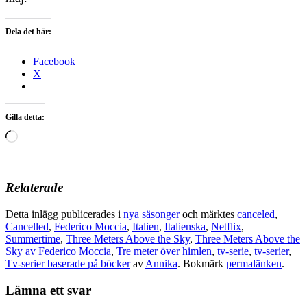
Dela det här:
Facebook
X
Gilla detta:
Laddar
in
…
Relaterade
Detta inlägg publicerades i
nya säsonger
och märktes
canceled
,
Cancelled
,
Federico Moccia
,
Italien
,
Italienska
,
Netflix
,
Summertime
,
Three Meters Above the Sky
,
Three Meters Above the
Sky av Federico Moccia
,
Tre meter över himlen
,
tv-serie
,
tv-serier
,
Tv-serier baserade på böcker
av
Annika
. Bokmärk
permalänken
.
Lämna ett svar