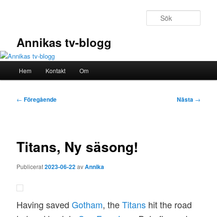
Hoppa
till
Sök
primärt
innehåll
Annikas tv-blogg
Huvudmeny
Hem
Kontakt
Om
Inläggsnavigering
←
Föregående
Nästa
→
Titans, Ny säsong!
Publicerat
2023-06-22
av
Annika
Having saved
Gotham
, the
Titans
hit the road