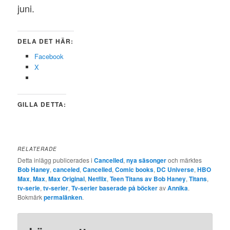
juni.
DELA DET HÄR:
Facebook
X
GILLA DETTA:
RELATERADE
Detta inlägg publicerades i
Cancelled
,
nya säsonger
och märktes
Bob Haney
,
canceled
,
Cancelled
,
Comic books
,
DC Universe
,
HBO
Max
,
Max
,
Max Original
,
Netflix
,
Teen Titans av Bob Haney
,
Titans
,
tv-serie
,
tv-serier
,
Tv-serier baserade på böcker
av
Annika
.
Bokmärk
permalänken
.