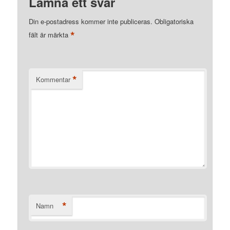
Lämna ett svar
Din e-postadress kommer inte publiceras.
Obligatoriska
*
fält är märkta
*
Kommentar
*
Namn