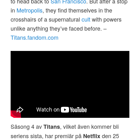
to head back to
San Francisco
. But after a stop
in
Metropolis
, they find themselves in the
crosshairs of a supernatural
cult
with powers
unlike anything they’ve faced before. –
Titans.fandom.com
Säsong 4 av
, vilket även kommer bli
Titans
seriens sista, har premiär på
den 25
Netflix