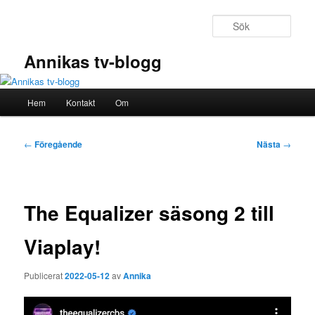
Hoppa
till
Sök
primärt
innehåll
Annikas tv-blogg
Huvudmeny
Hem
Kontakt
Om
Inläggsnavigering
←
Föregående
Nästa
→
The Equalizer säsong 2 till
Viaplay!
Publicerat
2022-05-12
av
Annika