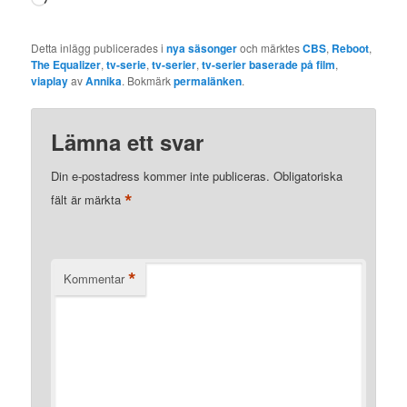
in
…
Detta inlägg publicerades i
nya säsonger
och märktes
CBS
,
Reboot
,
The Equalizer
,
tv-serie
,
tv-serier
,
tv-serier baserade på film
,
viaplay
av
Annika
. Bokmärk
permalänken
.
Lämna ett svar
Din e-postadress kommer inte publiceras.
Obligatoriska
*
fält är märkta
*
Kommentar