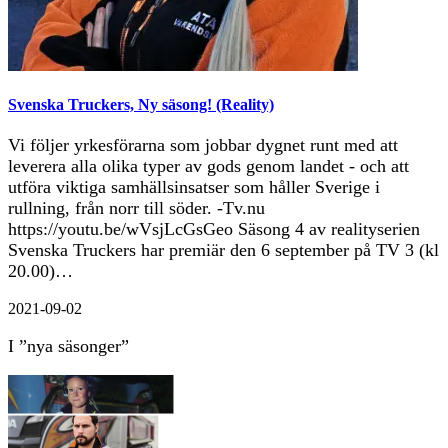
Svenska Truckers, Ny säsong! (Reality)
Vi följer yrkesförarna som jobbar dygnet runt med att
leverera alla olika typer av gods genom landet - och att
utföra viktiga samhällsinsatser som håller Sverige i
rullning, från norr till söder. -Tv.nu
https://youtu.be/wVsjLcGsGeo Säsong 4 av realityserien
Svenska Truckers har premiär den 6 september på TV 3 (kl
20.00)…
2021-09-02
I ”nya säsonger”