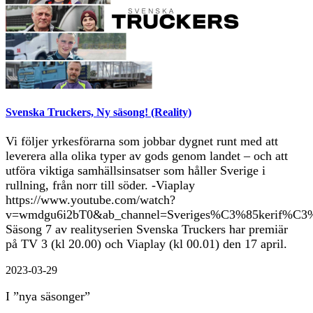
Svenska Truckers, Ny säsong! (Reality)
Vi följer yrkesförarna som jobbar dygnet runt med att
leverera alla olika typer av gods genom landet – och att
utföra viktiga samhällsinsatser som håller Sverige i
rullning, från norr till söder. -Viaplay
https://www.youtube.com/watch?
v=wmdgu6i2bT0&ab_channel=Sveriges%C3%85kerif%C3%
Säsong 7 av realityserien Svenska Truckers har premiär
på TV 3 (kl 20.00) och Viaplay (kl 00.01) den 17 april.
2023-03-29
I ”nya säsonger”