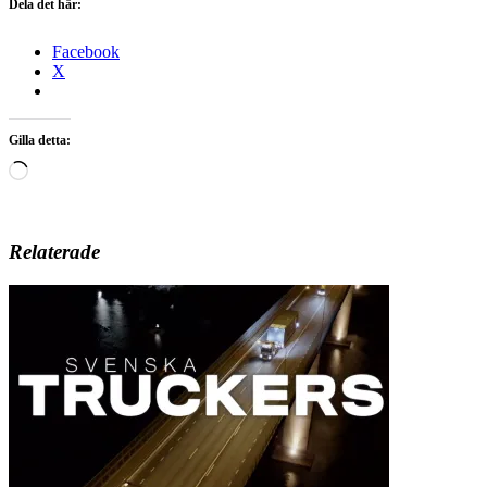
Dela det här:
Facebook
X
Gilla detta:
Laddar
in
…
Relaterade