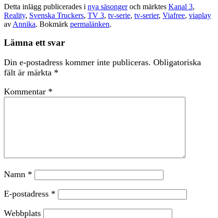
Detta inlägg publicerades i
nya säsonger
och märktes
Kanal 3
,
Reality
,
Svenska Truckers
,
TV 3
,
tv-serie
,
tv-serier
,
Viafree
,
viaplay
av
Annika
. Bokmärk
permalänken
.
Lämna ett svar
Din e-postadress kommer inte publiceras.
Obligatoriska
fält är märkta
*
Kommentar
*
Namn
*
E-postadress
*
Webbplats