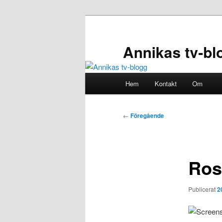
Hoppa
till
primärt
Annikas tv-bl
innehåll
Huvudmeny
Hem
Kontakt
Om
Inläggsnavigering
←
Föregående
Ros
Publicerat
2