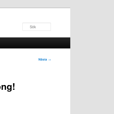
Sök
Nästa
→
ong!