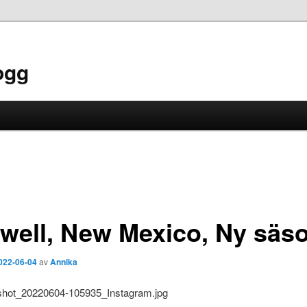
ogg
well, New Mexico, Ny säs
022-06-04
av
Annika