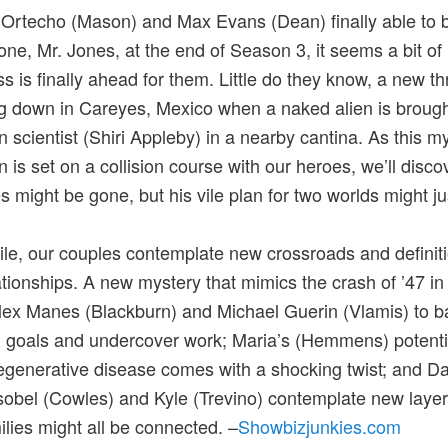
 Ortecho (Mason) and Max Evans (Dean) finally able to 
one, Mr. Jones, at the end of Season 3, it seems a bit of
s is finally ahead for them. Little do they know, a new thr
 down in Careyes, Mexico when a naked alien is brough
 scientist (Shiri Appleby) in a nearby cantina. As this m
n is set on a collision course with our heroes, we’ll disco
s might be gone, but his vile plan for two worlds might jus
e, our couples contemplate new crossroads and definiti
lationships. A new mystery that mimics the crash of ’47 i
lex Manes (Blackburn) and Michael Guerin (Vlamis) to b
 goals and undercover work; Maria’s (Hemmens) potenti
regenerative disease comes with a shocking twist; and Da
 Isobel (Cowles) and Kyle (Trevino) contemplate new laye
milies might all be connected. –
Showbizjunkies.com