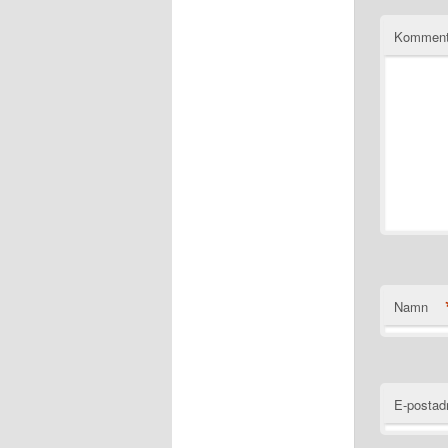
Komment
Namn
E-postad