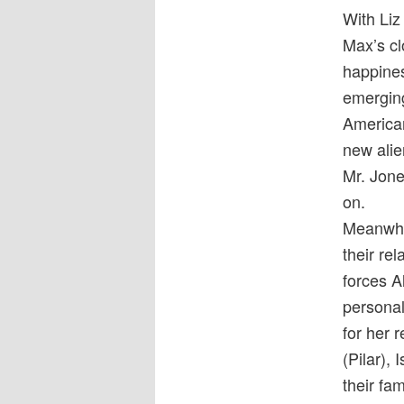
With Liz
Max’s cl
happines
emerging
American
new alie
Mr. Jone
on.
Meanwhil
their re
forces A
personal
for her 
(Pilar),
their fa