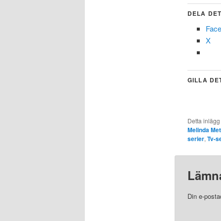
DELA DET
Fac
X
GILLA DE
Detta inlägg
Melinda Met
serier
,
Tv-s
Lämna
Din e-posta