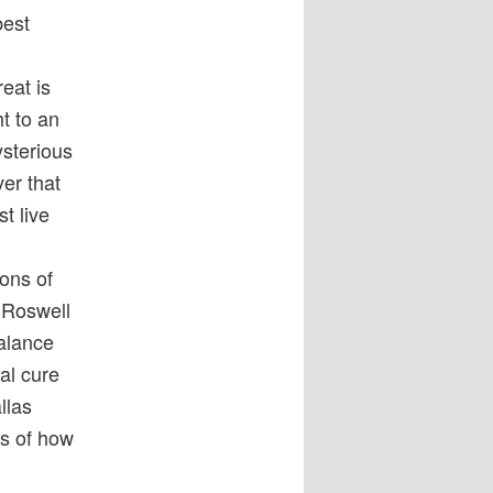
best
eat is
t to an
ysterious
ver that
t live
ons of
n Roswell
alance
al cure
llas
rs of how