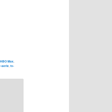
HBO Max
,
v-serie
,
tv-