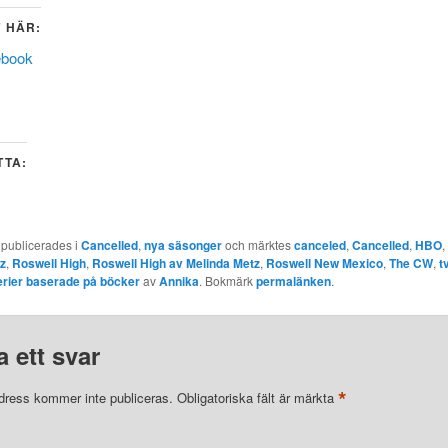
 HÄR:
ebook
TTA:
 publicerades i
Cancelled
,
nya säsonger
och märktes
canceled
,
Cancelled
,
HBO
,
z
,
Roswell High
,
Roswell High av Melinda Metz
,
Roswell New Mexico
,
The CW
,
t
erier baserade på böcker
av
Annika
. Bokmärk
permalänken
.
 ett svar
*
dress kommer inte publiceras.
Obligatoriska fält är märkta