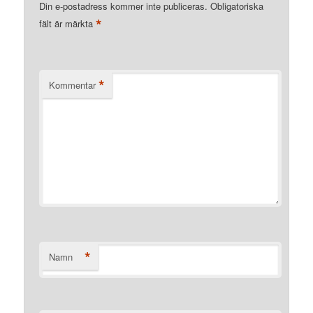
Din e-postadress kommer inte publiceras.
Obligatoriska
*
fält är märkta
*
Kommentar
*
Namn