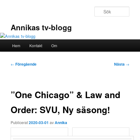
Hoppa
till
Sök
primärt
innehåll
Annikas tv-blogg
Huvudmeny
Hem
Kontakt
Om
Inläggsnavigering
←
Föregående
Nästa
→
”One Chicago” & Law and
Order: SVU, Ny säsong!
Publicerat
2020-03-01
av
Annika