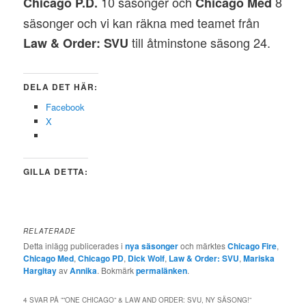
10 säsonger och
8
Chicago P.D.
Chicago Med
säsonger och vi kan räkna med teamet från
till åtminstone säsong 24.
Law & Order: SVU
DELA DET HÄR:
Facebook
X
GILLA DETTA:
RELATERADE
Detta inlägg publicerades i
nya säsonger
och märktes
Chicago Fire
,
Chicago Med
,
Chicago PD
,
Dick Wolf
,
Law & Order: SVU
,
Mariska
Hargitay
av
Annika
. Bokmärk
permalänken
.
4 SVAR PÅ ”
”ONE CHICAGO” & LAW AND ORDER: SVU, NY SÄSONG!
”