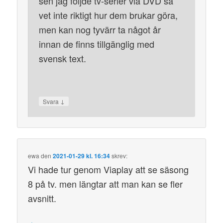
sen jag följde tv-serier via DVD så
vet inte riktigt hur dem brukar göra,
men kan nog tyvärr ta något år
innan de finns tillgänglig med
svensk text.
↓
Svara
ewa
den
2021-01-29 kl. 16:34
skrev:
Vi hade tur genom Viaplay att se säsong
8 på tv. men längtar att man kan se fler
avsnitt.