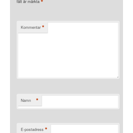
*
fält är märkta
*
Kommentar
*
Namn
*
E-postadress