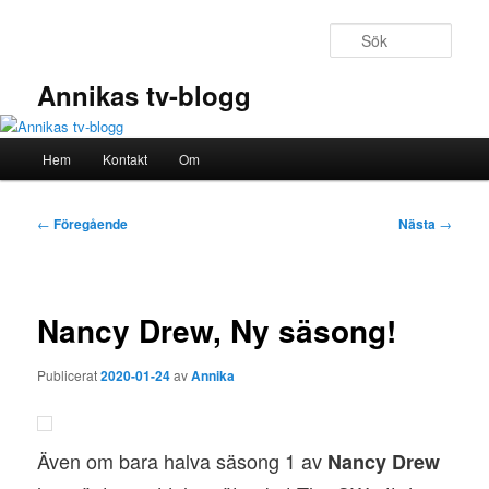
Hoppa
till
Sök
primärt
innehåll
Annikas tv-blogg
Huvudmeny
Hem
Kontakt
Om
Inläggsnavigering
←
Föregående
Nästa
→
Nancy Drew, Ny säsong!
Publicerat
2020-01-24
av
Annika
Även om bara halva säsong 1 av
Nancy Drew