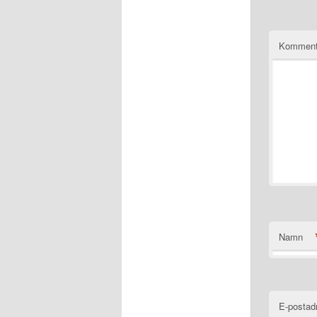
Komment
Namn
E-postad