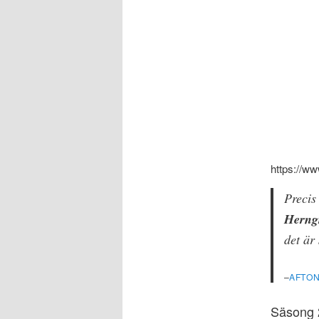
https://w
Precis
Herng
det är
–
AFTON
Säsong 