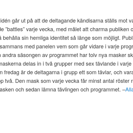
dén går ut på att de deltagande kändisarna ställs mot v
de ”battles” varje vecka, med målet att charma publiken 
få behålla sin hemliga identitet så länge som möjligt. Pub
llsammans med panelen vem som går vidare i varje prog
n andra säsongen av programmet har tolv nya masker sk
maskerna delas in i två grupper med sex tävlande i varje
 fredag är de deltagarna i grupp ett som tävlar, och va
pp två. Den mask som varje vecka får minst antal röster 
masken och sedan lämna tävlingen och programmet. –
All