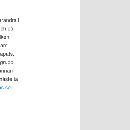
arandra i
och på
liken
ram.
apats.
 grupp.
rannan
måste ta
as.se