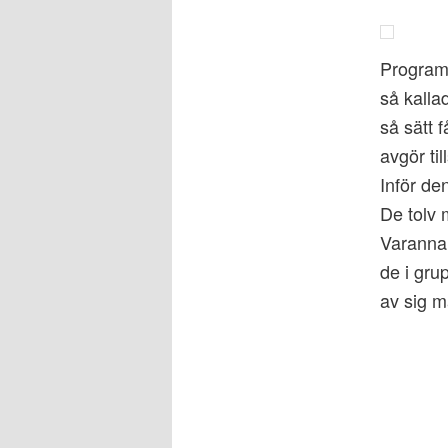
Programi
så kalla
så sätt 
avgör ti
Inför de
De tolv 
Varannan
de i gru
av sig 