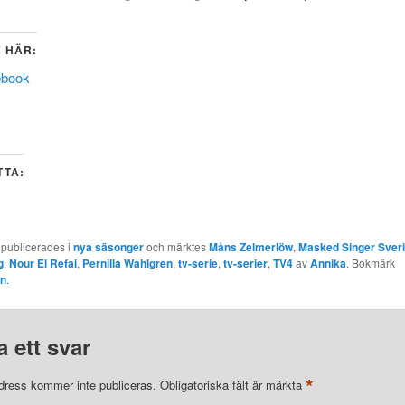
 HÄR:
ebook
TTA:
 publicerades i
nya säsonger
och märktes
Måns Zelmerlöw
,
Masked Singer Sver
g
,
Nour El Refai
,
Pernilla Wahlgren
,
tv-serie
,
tv-serier
,
TV4
av
Annika
. Bokmärk
en
.
 ett svar
*
dress kommer inte publiceras.
Obligatoriska fält är märkta