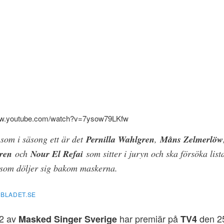
ww.youtube.com/watch?v=7ysow79LKfw
 som i säsong ett är det
Pernilla Wahlgren
,
Måns Zelmerlöw
ren
och
Nour El Refai
som sitter i juryn och ska försöka lista
 som döljer sig bakom maskerna.
BLADET.SE
2 av
har premiär på
den 2
Masked Singer Sverige
TV4