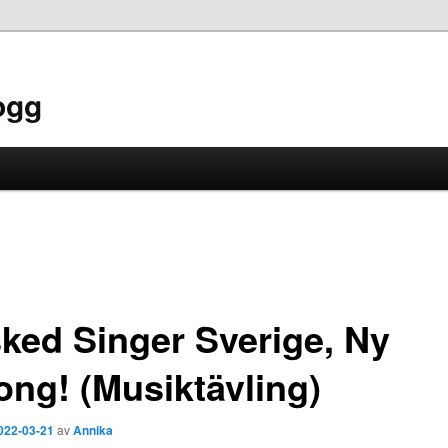
ogg
ked Singer Sverige, Ny
ong! (Musiktävling)
022-03-21
av
Annika