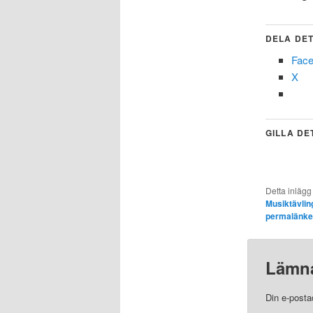
DELA DET
Fac
X
GILLA DE
Detta inlägg
Musiktävlin
permalänk
Lämna
Din e-posta