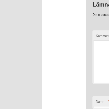
Lämna
Din e-posta
Komment
Namn