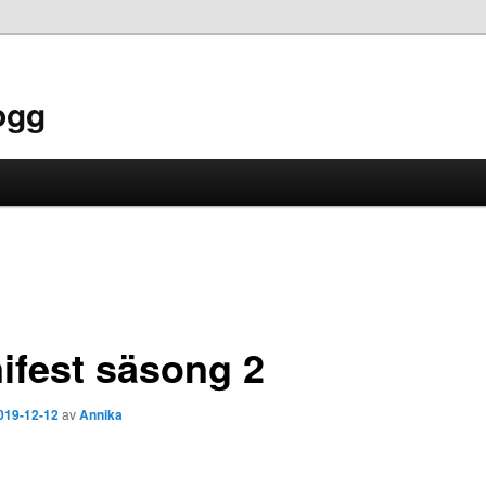
ogg
ifest säsong 2
019-12-12
av
Annika