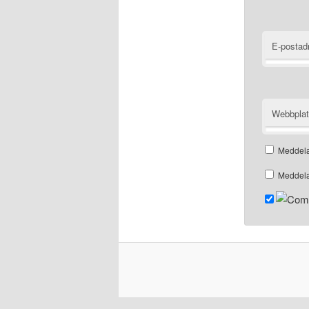
E-postad
Webbpla
Meddela
Meddela