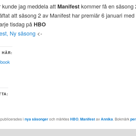
r kunde jag meddela att
kommer få en säsong 2
Manifest
äftat att säsong 2 av Manifest har premiär 6 januari med
varje tisdag på
HBO
est, Ny säsong
<-
 HÄR:
ebook
TTA:
 publicerades i
nya säsonger
och märktes
HBO
,
Manifest
av
Annika
. Bokmärk
pe