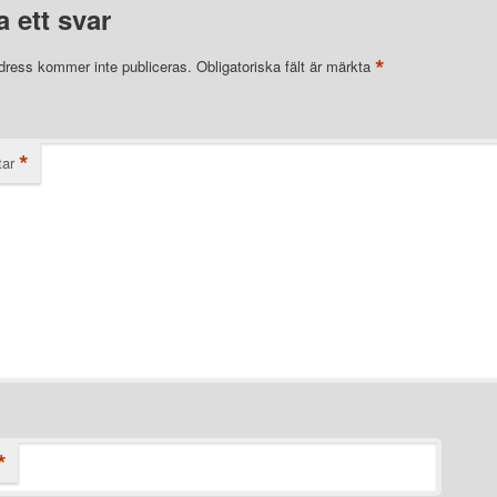
 ett svar
*
dress kommer inte publiceras.
Obligatoriska fält är märkta
*
ar
*