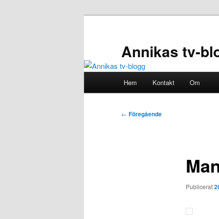
Hoppa
till
primärt
Annikas tv-bl
innehåll
Huvudmeny
Hem
Kontakt
Om
Inläggsnavigering
←
Föregående
Man
Publicerat
2