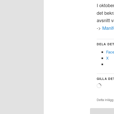
I oktobe
det bekr
avsnitt 
->
Manif
DELA DET
Fac
X
GILLA DE
Laddar
in
…
Detta inlägg