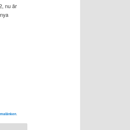
, nu är
 nya
rmalänken
.