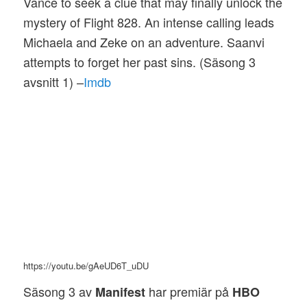
Vance to seek a clue that may finally unlock the
mystery of Flight 828. An intense calling leads
Michaela and Zeke on an adventure. Saanvi
attempts to forget her past sins. (Säsong 3
avsnitt 1) –
Imdb
https://youtu.be/gAeUD6T_uDU
Säsong 3 av
har premiär på
Manifest
HBO