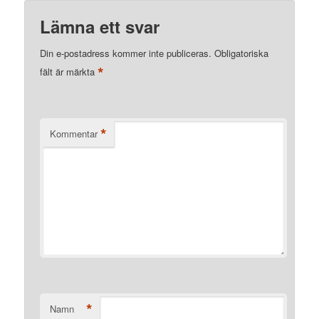
Lämna ett svar
Din e-postadress kommer inte publiceras.
Obligatoriska
*
fält är märkta
*
Kommentar
*
Namn