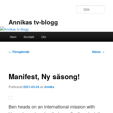
Hoppa
till
Sök
primärt
innehåll
Annikas tv-blogg
Huvudmeny
Hem
Kontakt
Om
Inläggsnavigering
←
Föregående
Nästa
→
Manifest, Ny säsong!
Publicerat
2021-03-24
av
Annika
Ben heads on an international mission with