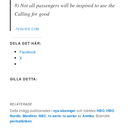
8) Not all passengers will be inspired to use the
Calling for good
-TVGUIDE.COM
DELA DET HÄR:
Facebook
X
GILLA DETTA:
RELATERADE
Detta inlägg publicerades i
nya säsonger
och märktes
HBO
,
HBO
Nordic
,
Manifest
,
NBC
,
tv-serie
,
tv-serier
av
Annika
. Bokmärk
permalänken
.