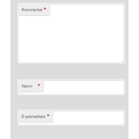
*
Kommentar
*
Namn
*
E-postadress