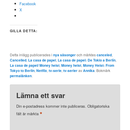
Facebook
X
GILLA DETTA:
Detta inlägg publicerades i
nya säsonger
och märktes
canceled
,
Cancelled
,
La casa de papel
,
La casa de papel: De Tokio a Berlín
,
La casa de papel/ Money heist
,
Money heist
,
Money Heist: From
Tokyo to Berlin
,
Netflix
,
tv-serie
,
tv-serier
av
Annika
. Bokmärk
permalänken
.
Lämna ett svar
Din e-postadress kommer inte publiceras.
Obligatoriska
*
fält är märkta