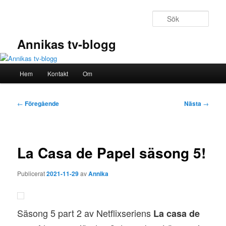
Hoppa
till
Sök
primärt
innehåll
Annikas tv-blogg
Huvudmeny
Hem
Kontakt
Om
Inläggsnavigering
←
Föregående
Nästa
→
La Casa de Papel säsong 5!
Publicerat
2021-11-29
av
Annika
Säsong 5 part 2 av Netflixseriens
La casa de