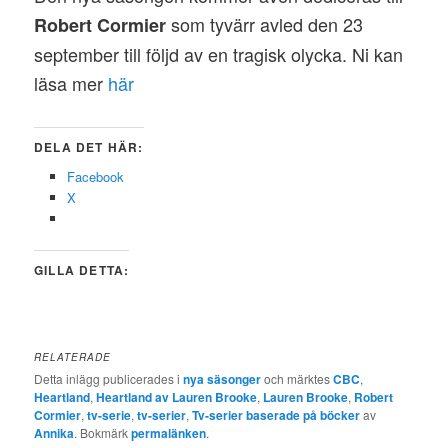
som tyvärr avled den 23
Robert Cormier
september till följd av en tragisk olycka. Ni kan
läsa mer
här
DELA DET HÄR:
Facebook
X
GILLA DETTA:
RELATERADE
Detta inlägg publicerades i
nya säsonger
och märktes
CBC
,
Heartland
,
Heartland av Lauren Brooke
,
Lauren Brooke
,
Robert
Cormier
,
tv-serie
,
tv-serier
,
Tv-serier baserade på böcker
av
Annika
. Bokmärk
permalänken
.