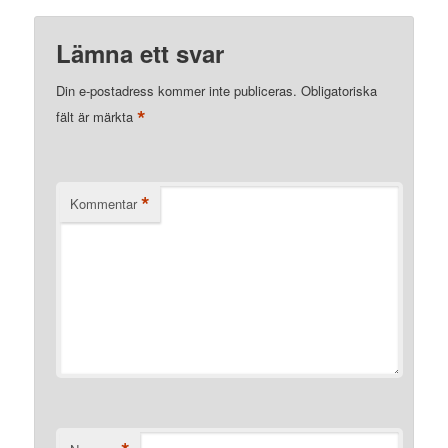
Lämna ett svar
Din e-postadress kommer inte publiceras.
Obligatoriska
*
fält är märkta
*
Kommentar