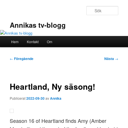
Hoppa
till
Sök
primärt
innehåll
Annikas tv-blogg
Huvudmeny
Hem
Kontakt
Om
Inläggsnavigering
←
Föregående
Nästa
→
Heartland, Ny säsong!
Publicerat
2022-09-30
av
Annika
Season 16 of Heartland finds Amy (Amber