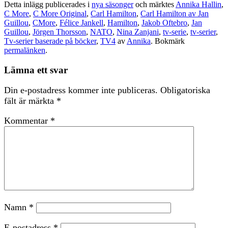
Detta inlägg publicerades i
nya säsonger
och märktes
Annika Hallin
,
C More
,
C More Original
,
Carl Hamilton
,
Carl Hamilton av Jan
Guillou
,
CMore
,
Félice Jankell
,
Hamilton
,
Jakob Oftebro
,
Jan
Guillou
,
Jörgen Thorsson
,
NATO
,
Nina Zanjani
,
tv-serie
,
tv-serier
,
Tv-serier baserade på böcker
,
TV4
av
Annika
. Bokmärk
permalänken
.
Lämna ett svar
Din e-postadress kommer inte publiceras.
Obligatoriska
fält är märkta
*
Kommentar
*
Namn
*
E-postadress
*