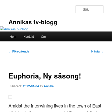
Hoppa
till
Sök
primärt
innehåll
Annikas tv-blogg
Huvudmeny
Hem
Kontakt
Om
Inläggsnavigering
←
Föregående
Nästa
→
Euphoria, Ny säsong!
Publicerat
2022-01-04
av
Annika
Amidst the interwining lives in the town of East