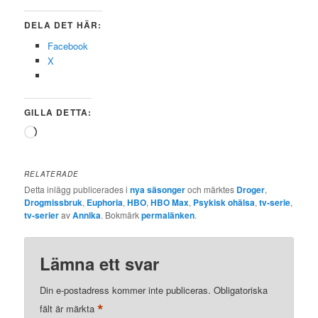
DELA DET HÄR:
Facebook
X
GILLA DETTA:
Laddar
in
…
RELATERADE
Detta inlägg publicerades i
nya säsonger
och märktes
Droger
,
Drogmissbruk
,
Euphoria
,
HBO
,
HBO Max
,
Psykisk ohälsa
,
tv-serie
,
tv-serier
av
Annika
. Bokmärk
permalänken
.
Lämna ett svar
Din e-postadress kommer inte publiceras.
Obligatoriska
*
fält är märkta