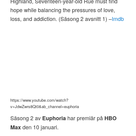
Highland, Seventeen-year-old Rue must find
hope while balancing the pressures of love,
loss, and addiction. (Säsong 2 avsnitt 1) –
Imdb
https://www.youtube.com/watch?
v=JdwZwrs8Qt0&ab_channel=euphoria
Säsong 2 av
har premiär på
Euphoria
HBO
den 10 januari.
Max