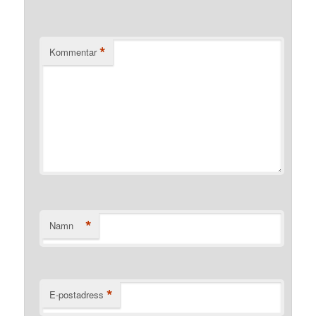
*
Kommentar
*
Namn
*
E-postadress