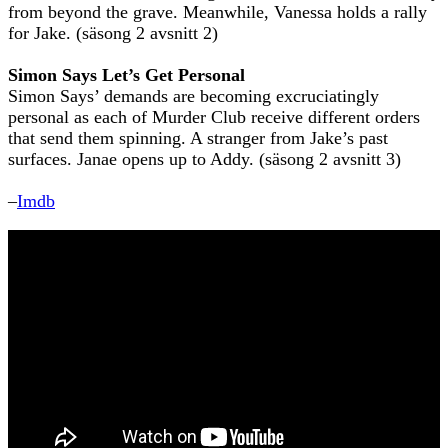
from beyond the grave. Meanwhile, Vanessa holds a rally
for Jake. (säsong 2 avsnitt 2)
Simon Says Let’s Get Personal
Simon Says’ demands are becoming excruciatingly
personal as each of Murder Club receive different orders
that send them spinning. A stranger from Jake’s past
surfaces. Janae opens up to Addy. (säsong 2 avsnitt 3)
–
Imdb