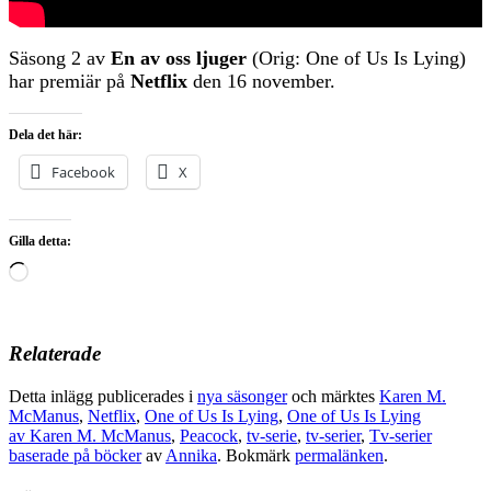
Säsong 2 av
En av oss ljuger
(Orig: One of Us Is Lying)
har premiär på
Netflix
den 16 november.
Dela det här:
Facebook
X
Gilla detta:
Laddar
in
…
Relaterade
Detta inlägg publicerades i
nya säsonger
och märktes
Karen M.
McManus
,
Netflix
,
One of Us Is Lying
,
One of Us Is Lying
av Karen M. McManus
,
Peacock
,
tv-serie
,
tv-serier
,
Tv-serier
baserade på böcker
av
Annika
. Bokmärk
permalänken
.