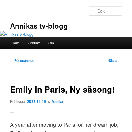
Hoppa
till
Sök
primärt
innehåll
Annikas tv-blogg
Huvudmeny
Hem
Kontakt
Om
Inläggsnavigering
←
Föregående
Nästa
→
Emily in Paris, Ny säsong!
Publicerat
2022-12-16
av
Annika
A year after moving to Paris for her dream job,