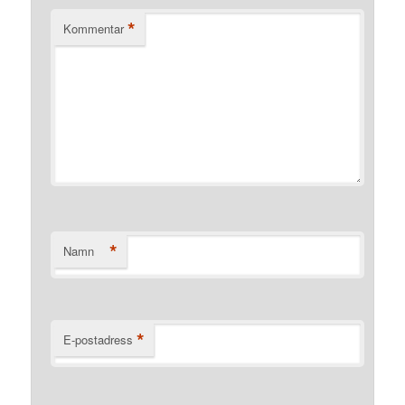
*
Kommentar
*
Namn
*
E-postadress