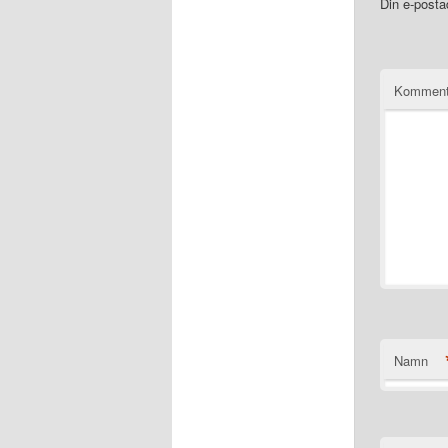
Din e-posta
Komment
Namn