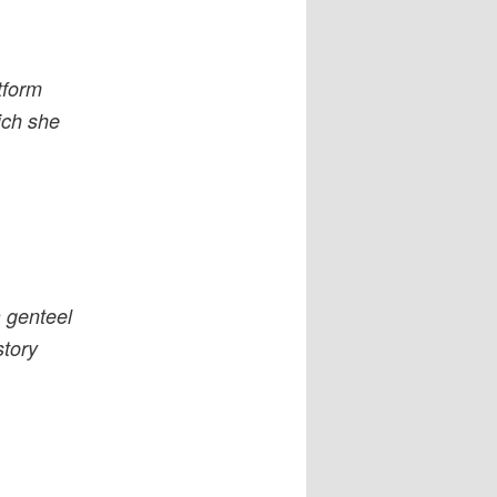
tform
ich she
a genteel
story