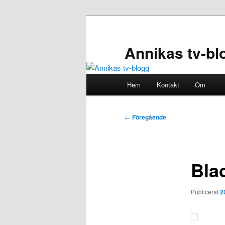
Hoppa
till
primärt
Annikas tv-bl
innehåll
Huvudmeny
Hem
Kontakt
Om
Inläggsnavigering
←
Föregående
Bla
Publicerat
2