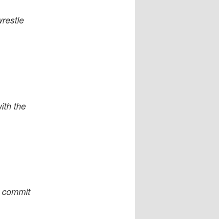
wrestle
ith the
t commit