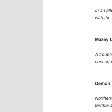
In an al
with the
Mazey 
A troubl
conseque
Demon 
Northern
terrible 