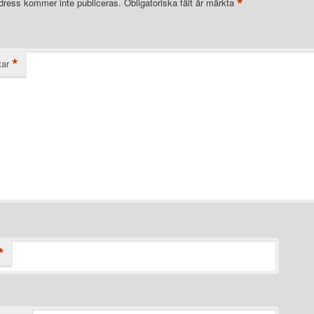
*
dress kommer inte publiceras.
Obligatoriska fält är märkta
*
ar
*