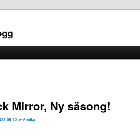
ogg
ck Mirror, Ny säsong!
023-06-10
av
Annika