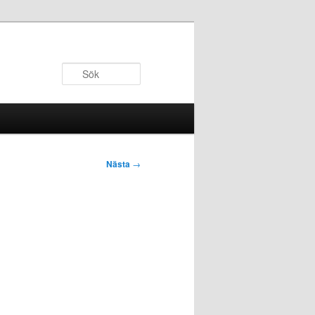
Sök
Nästa
→