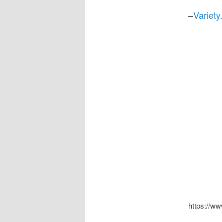
–
Variet
https://w