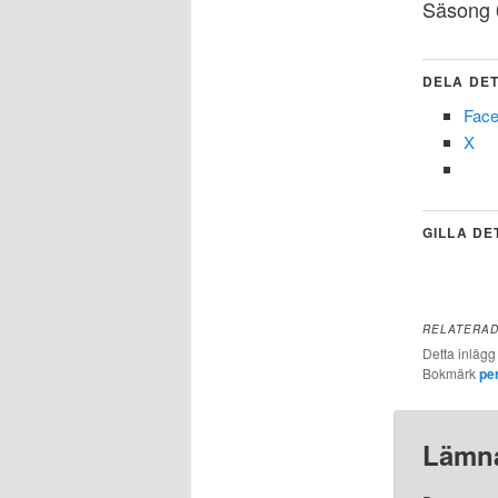
Säsong 
DELA DET
Fac
X
GILLA DE
RELATERA
Detta inlägg
Bokmärk
pe
Lämna