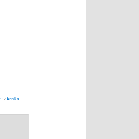
r
av
Annika
.