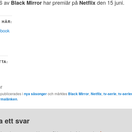
6 av
har premiär på
den 15 juni.
Black Mirror
Netflix
 HÄR:
ebook
TTA:
DE
 publicerades i
nya säsonger
och märktes
Black Mirror
,
Netflix
,
tv-serie
,
tv-serie
rmalänken
.
 ett svar