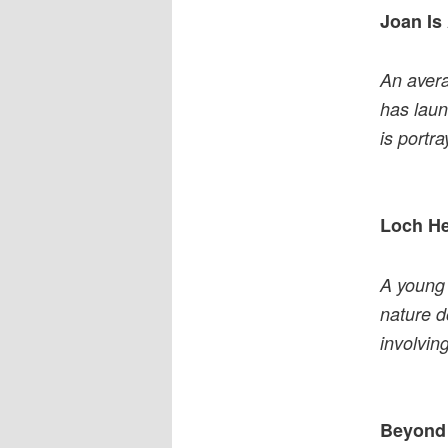
Joan Is
An avera
has laun
is portr
Loch H
A young 
nature d
involvin
Beyond 