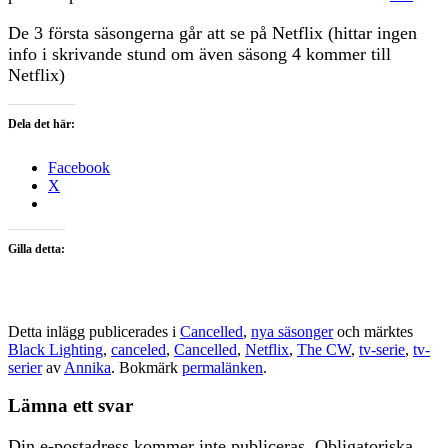
De 3 första säsongerna går att se på Netflix (hittar ingen
info i skrivande stund om även säsong 4 kommer till
Netflix)
Dela det här:
Facebook
X
Gilla detta:
Detta inlägg publicerades i
Cancelled
,
nya säsonger
och märktes
Black Lighting
,
canceled
,
Cancelled
,
Netflix
,
The CW
,
tv-serie
,
tv-
serier
av
Annika
. Bokmärk
permalänken
.
Lämna ett svar
Din e-postadress kommer inte publiceras.
Obligatoriska