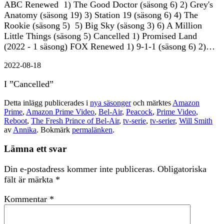
ABC Renewed 1) The Good Doctor (säsong 6) 2) Grey's
Anatomy (säsong 19) 3) Station 19 (säsong 6) 4) The
Rookie (säsong 5) 5) Big Sky (säsong 3) 6) A Million
Little Things (säsong 5) Cancelled 1) Promised Land
(2022 - 1 säsong) FOX Renewed 1) 9-1-1 (säsong 6) 2)…
2022-08-18
I ”Cancelled”
Detta inlägg publicerades i
nya säsonger
och märktes
Amazon
Prime
,
Amazon Prime Video
,
Bel-Air
,
Peacock
,
Prime Video
,
Reboot
,
The Fresh Prince of Bel-Air
,
tv-serie
,
tv-serier
,
Will Smith
av
Annika
. Bokmärk
permalänken
.
Lämna ett svar
Din e-postadress kommer inte publiceras.
Obligatoriska
fält är märkta
*
Kommentar
*