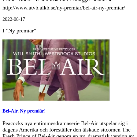
http://www.atvb.alkb.se/ny-premiar/bel-air-ny-premiar/
2022-08-17
I ”Ny premiär”
Bel-Air, Ny premiär!
Peacocks nya entimmesdramaserie Bel-Air utspelar sig i
dagens Amerika och föreställer den älskade sitcomen The
Fresh Prince of Bel-Air genom en ny, dramatisk version av