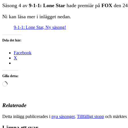
Säsong 4 av
9-1-1: Lone Star
hade premiär på
FOX
den 24 
Ni kan läsa mer i inlägget nedan.
9-1-1: Lone Star, Ny säsong!
Dela det här:
Facebook
X
Gilla detta:
Laddar
in
…
Relaterade
Detta inlägg publicerades i
nya säsonger
,
Tillfälligt stopp
och märktes
Lämna ett svar