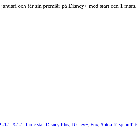
januari och får sin premiär på Disney+ med start den 1 mars.
9-1-1
,
9-1-1: Lone star
,
Disney Plus
,
Disney+
,
Fox
,
Spin-off
,
spinoff
,
t