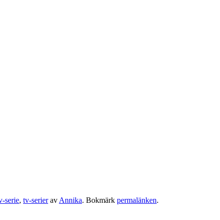
v-serie
,
tv-serier
av
Annika
. Bokmärk
permalänken
.