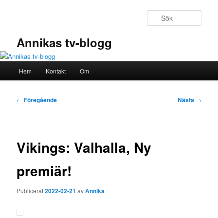
Hoppa
till
Sök
primärt
innehåll
Annikas tv-blogg
Huvudmeny
Hem
Kontakt
Om
Inläggsnavigering
←
Föregående
Nästa
→
Vikings: Valhalla, Ny
premiär!
Publicerat
2022-02-21
av
Annika