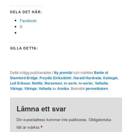
DELA DET HÄR:
Facebook
X
GILLA DETTA:
Detta inlägg publicerades i
Ny premiär
och märktes
Battle of
Stamford Bridge
,
Freydís Eiríksdóttir
,
Harald Hardrada
,
Kattegat
,
Leif Erikson
,
Netflix
,
Norsemen
,
tv-serie
,
tv-serier
,
Valhalla
,
Vikings
,
Vikings: Valhalla
av
Annika
. Bokmärk
permalänken
.
Lämna ett svar
Din e-postadress kommer inte publiceras.
Obligatoriska
*
fält är märkta