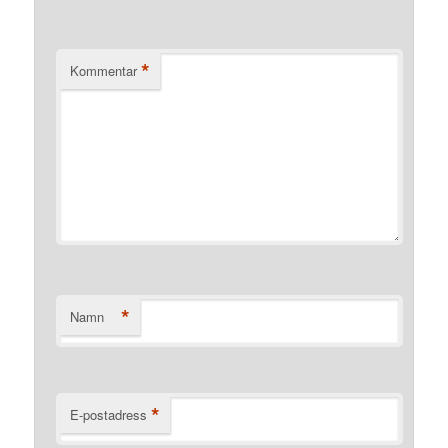
*
Kommentar
*
Namn
*
E-postadress