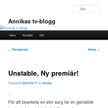
Hoppa
till
Sök
primärt
innehåll
Annikas tv-blogg
Huvudmeny
Hem
Kontakt
Om
Inläggsnavigering
←
Föregående
Nästa
→
Unstable, Ny premiär!
Publicerat
2023-03-17
av
Annika
För att bearbeta en stor sorg tar en genialisk