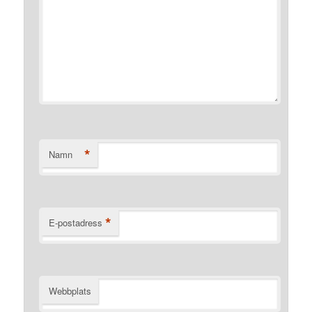
*
Namn
*
E-postadress
Webbplats