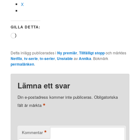
X
GILLA DETTA:
Laddar
in
…
Detta inlägg publicerades i
Ny premiär
,
Tillfälligt stopp
och märktes
Netflix
,
tv-serie
,
tv-serier
,
Unstable
av
Annika
. Bokmärk
permalänken
.
Lämna ett svar
Din e-postadress kommer inte publiceras.
Obligatoriska
*
fält är märkta
*
Kommentar