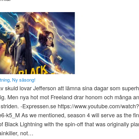
tning, Ny säsong!
v skuld lovar Jefferson att lämna sina dagar som superh
ig. Men nya hot mot Freeland drar honom och många a
 i striden. -Expressen.se https://www.youtube.com/watch?
-k5_M As we mentioned, season 4 will serve as the fin
f Black Lightning with the spin-off that was originally pl
ainkiller, not…