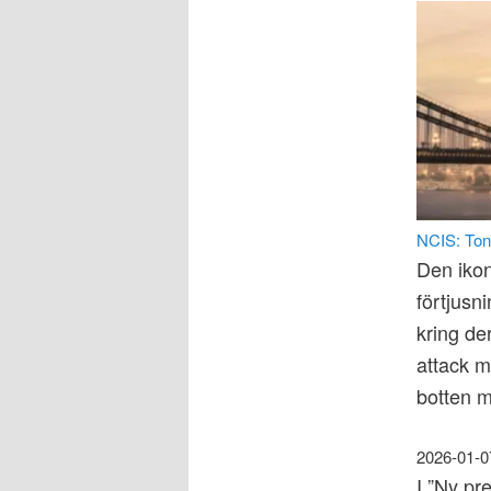
NCIS: Ton
Den ikon
förtjusn
kring de
attack m
botten
2026-01-0
I ”Ny pr