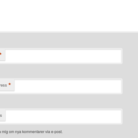
*
*
ress
ts
 mig om nya kommentarer via e-post.