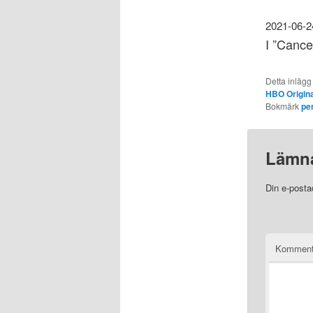
2021-06-2
I ”Cance
Detta inlägg
HBO Origina
Bokmärk
pe
Lämna
Din e-posta
Komment