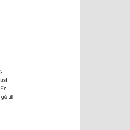
s
just
 En
å till