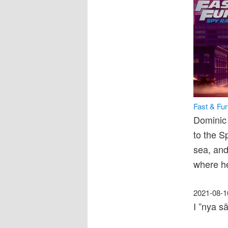
Fast & Fur
Dominic 
to the S
sea, and
where he
2021-08-1
I ”nya s