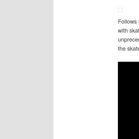
Follows 
with ska
unpreced
the skat