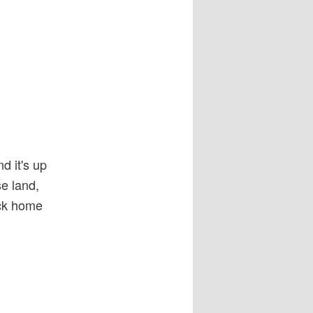
d it's up
e land,
ack home