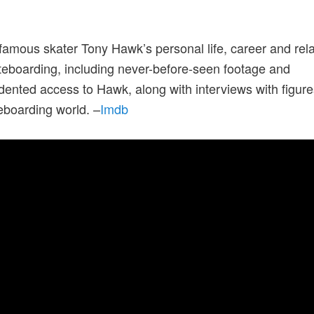
famous skater Tony Hawk’s personal life, career and rela
teboarding, including never-before-seen footage and
ented access to Hawk, along with interviews with figure
eboarding world. –
Imdb