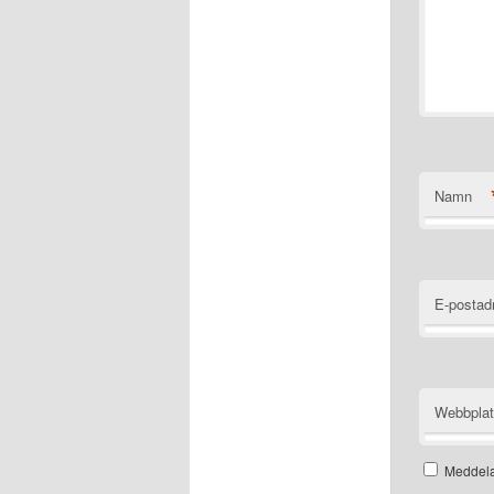
Namn
E-postad
Webbpla
Meddela