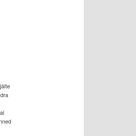
jälte
ndra
al
anned