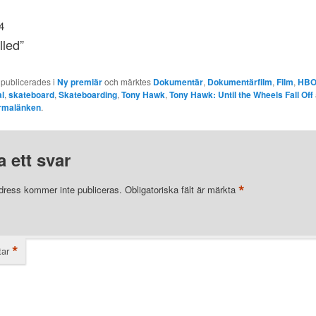
4
lled”
 publicerades i
Ny premiär
och märktes
Dokumentär
,
Dokumentärfilm
,
Film
,
HB
l
,
skateboard
,
Skateboarding
,
Tony Hawk
,
Tony Hawk: Until the Wheels Fall Off
rmalänken
.
 ett svar
*
dress kommer inte publiceras.
Obligatoriska fält är märkta
*
ar