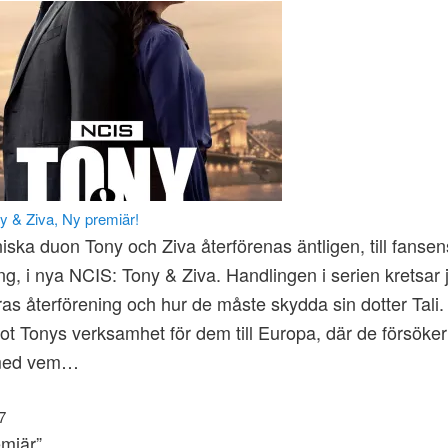
y & Ziva, Ny premiär!
iska duon Tony och Ziva återförenas äntligen, till fansen
ing, i nya NCIS: Tony & Ziva. Handlingen i serien kretsar 
ras återförening och hur de måste skydda sin dotter Tali.
ot Tonys verksamhet för dem till Europa, där de försöker g
 med vem…
7
emiär”