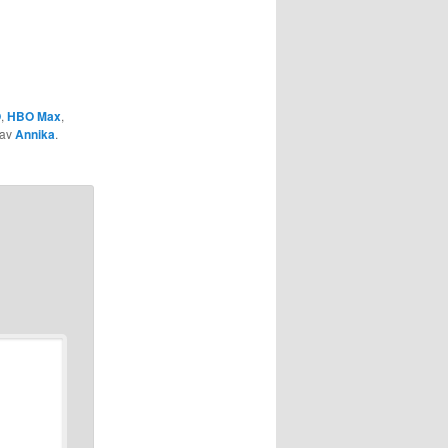
O
,
HBO Max
,
av
Annika
.