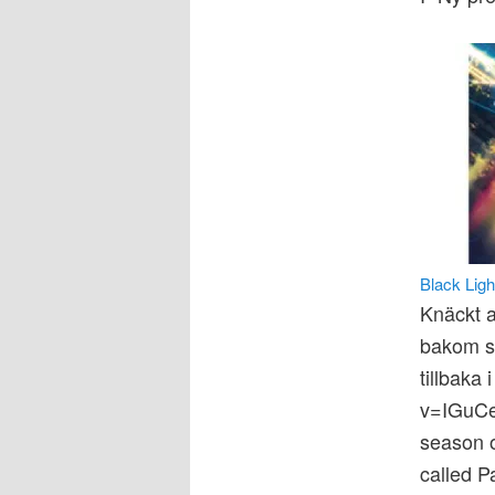
Black Ligh
Knäckt a
bakom s
tillbaka
v=IGuCe6
season o
called P