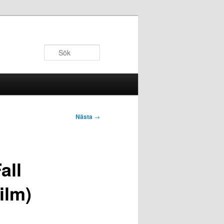
Sök
Nästa
→
all
ilm)