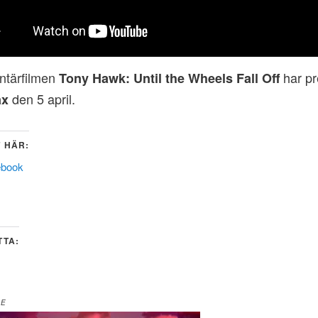
tärfilmen
har pr
Tony Hawk: Until the Wheels Fall Off
den 5 april.
ax
 HÄR:
ebook
TTA:
DE