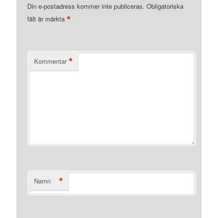
Din e-postadress kommer inte publiceras.
Obligatoriska
*
fält är märkta
*
Kommentar
*
Namn