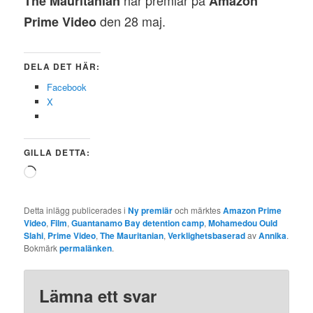
har premiär på
The Mauritanian
Amazon
den 28 maj.
Prime Video
DELA DET HÄR:
Facebook
X
GILLA DETTA:
Laddar
in
…
Detta inlägg publicerades i
Ny premiär
och märktes
Amazon Prime
Video
,
Film
,
Guantanamo Bay detention camp
,
Mohamedou Ould
Slahi
,
Prime Video
,
The Mauritanian
,
Verklighetsbaserad
av
Annika
.
Bokmärk
permalänken
.
Lämna ett svar