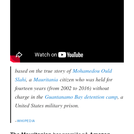
based on the true story of
Mohamedou Ould
Slahi
, a
Mauritania
citizen who was held for
fourteen years (from 2002 to 2016) without
charge in the
Guantanamo Bay detention camp
, a
United States military prison.
–
WIKIPEDIA