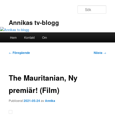
Hoppa
till
Sök
primärt
innehåll
Annikas tv-blogg
Huvudmeny
Hem
Kontakt
Om
Inläggsnavigering
←
Föregående
Nästa
→
The Mauritanian, Ny
premiär! (Film)
Publicerat
2021-05-24
av
Annika