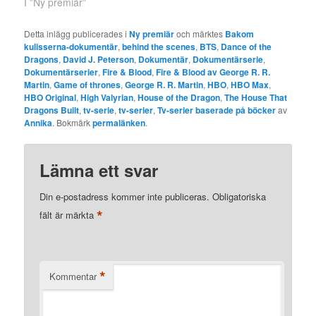
I ”Ny premiär”
Detta inlägg publicerades i
Ny premiär
och märktes
Bakom
kulisserna-dokumentär
,
behind the scenes
,
BTS
,
Dance of the
Dragons
,
David J. Peterson
,
Dokumentär
,
Dokumentärserie
,
Dokumentärserier
,
Fire & Blood
,
Fire & Blood av George R. R.
Martin
,
Game of thrones
,
George R. R. Martin
,
HBO
,
HBO Max
,
HBO Original
,
High Valyrian
,
House of the Dragon
,
The House That
Dragons Built
,
tv-serie
,
tv-serier
,
Tv-serier baserade på böcker
av
Annika
. Bokmärk
permalänken
.
Lämna ett svar
Din e-postadress kommer inte publiceras.
Obligatoriska
*
fält är märkta
*
Kommentar