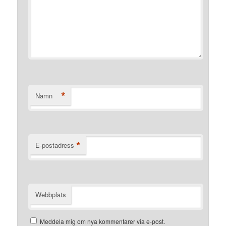
*
Namn
*
E-postadress
Webbplats
Meddela mig om nya kommentarer via e-post.