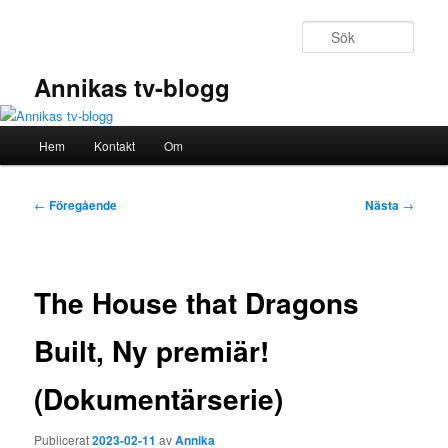
Hoppa
till
Sök
primärt
innehåll
Annikas tv-blogg
Huvudmeny
Hem
Kontakt
Om
Inläggsnavigering
←
Föregående
Nästa
→
The House that Dragons
Built, Ny premiär!
(Dokumentärserie)
Publicerat
2023-02-11
av
Annika