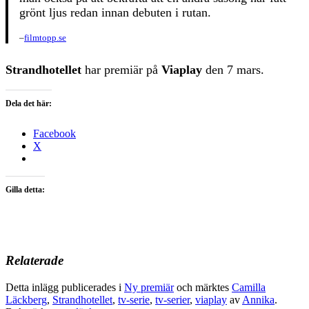
grönt ljus redan innan debuten i rutan.
–
filmtopp.se
Strandhotellet
har premiär på
Viaplay
den 7 mars.
Dela det här:
Facebook
X
Gilla detta:
Relaterade
Detta inlägg publicerades i
Ny premiär
och märktes
Camilla
Läckberg
,
Strandhotellet
,
tv-serie
,
tv-serier
,
viaplay
av
Annika
.