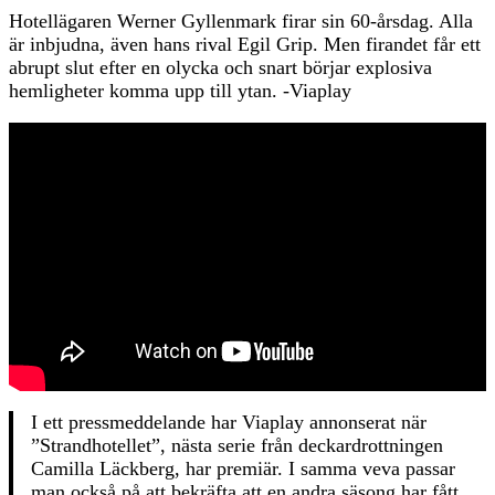
Hotellägaren Werner Gyllenmark firar sin 60-årsdag. Alla
är inbjudna, även hans rival Egil Grip. Men firandet får ett
abrupt slut efter en olycka och snart börjar explosiva
hemligheter komma upp till ytan. -Viaplay
I ett pressmeddelande har Viaplay annonserat när
”Strandhotellet”, nästa serie från deckardrottningen
Camilla Läckberg, har premiär. I samma veva passar
man också på att bekräfta att en andra säsong har fått