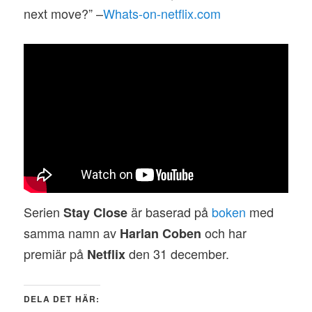
next move?” –
Whats-on-netflix.com
Serien
är baserad på
boken
med
Stay Close
samma namn av
och har
Harlan Coben
premiär på
den 31 december.
Netflix
DELA DET HÄR: