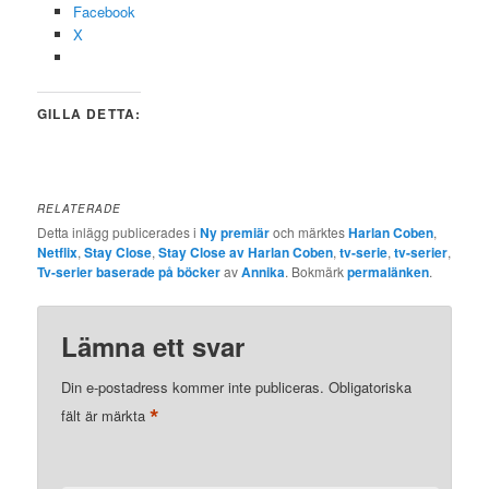
Facebook
X
GILLA DETTA:
RELATERADE
Detta inlägg publicerades i
Ny premiär
och märktes
Harlan Coben
,
Netflix
,
Stay Close
,
Stay Close av Harlan Coben
,
tv-serie
,
tv-serier
,
Tv-serier baserade på böcker
av
Annika
. Bokmärk
permalänken
.
Lämna ett svar
Din e-postadress kommer inte publiceras.
Obligatoriska
*
fält är märkta