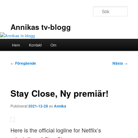
Hoppa
till
Sök
primärt
innehåll
Annikas tv-blogg
Huvudmeny
Hem
Kontakt
Om
Inläggsnavigering
←
Föregående
Nästa
→
Stay Close, Ny premiär!
Publicerat
2021-12-28
av
Annika
Here is the official logline for Netflix’s