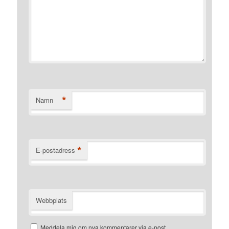
*
Namn
*
E-postadress
Webbplats
Meddela mig om nya kommentarer via e-post.