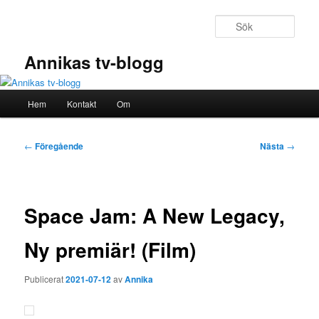
Hoppa
till
Sök
primärt
innehåll
Annikas tv-blogg
Huvudmeny
Hem
Kontakt
Om
Inläggsnavigering
←
Föregående
Nästa
→
Space Jam: A New Legacy,
Ny premiär! (Film)
Publicerat
2021-07-12
av
Annika