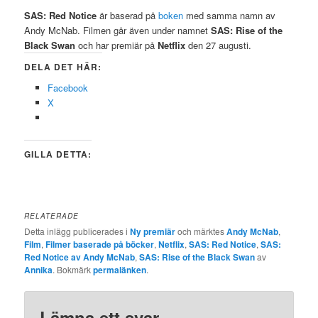
SAS: Red Notice
är baserad på
boken
med samma namn av
Andy McNab. Filmen går även under namnet
SAS: Rise of the
Black Swan
och har premiär på
Netflix
den 27 augusti.
DELA DET HÄR:
Facebook
X
GILLA DETTA:
RELATERADE
Detta inlägg publicerades i
Ny premiär
och märktes
Andy McNab
,
Film
,
Filmer baserade på böcker
,
Netflix
,
SAS: Red Notice
,
SAS:
Red Notice av Andy McNab
,
SAS: Rise of the Black Swan
av
Annika
. Bokmärk
permalänken
.
Lämna ett svar