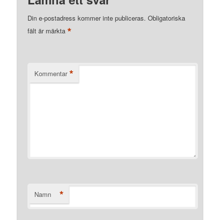
Din e-postadress kommer inte publiceras.
Obligatoriska
*
fält är märkta
*
Kommentar
*
Namn