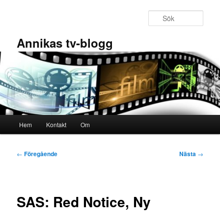
Hoppa
till
Sök
primärt
innehåll
Annikas tv-blogg
Huvudmeny
Hem
Kontakt
Om
Inläggsnavigering
←
Föregående
Nästa
→
SAS: Red Notice, Ny