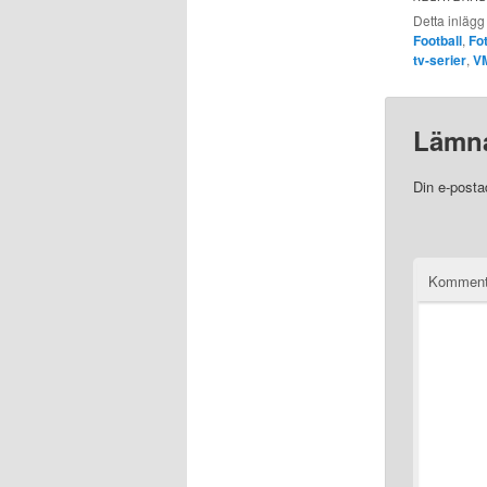
Detta inlägg
Football
,
Fot
tv-serier
,
V
Lämna
Din e-posta
Komment