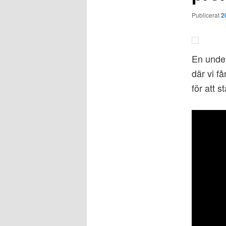
Publicerat
2
En under
där vi f
för att s