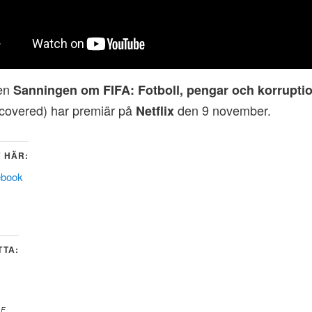
ien
Sanningen om FIFA: Fotboll, pengar och korrupti
covered) har premiär på
den 9 november.
Netflix
 HÄR:
ebook
TTA:
DE