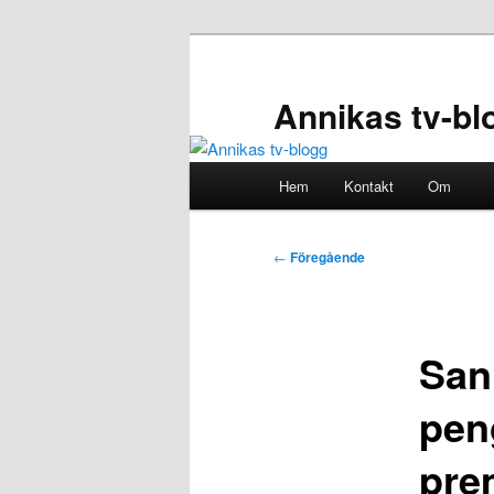
Hoppa
till
primärt
Annikas tv-bl
innehåll
Huvudmeny
Hem
Kontakt
Om
Inläggsnavigering
←
Föregående
San
pen
prem