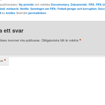
 publicerades i
Ny premiär
och märktes
Documentary
,
Dokumentär
,
FIFA
,
FIFA U
boll
,
miniserie
,
Netflix
,
Sanningen om FIFA: Fotboll pengar och korruption
,
Socc
M
av
Annika
. Bokmärk
permalänken
.
 ett svar
*
dress kommer inte publiceras.
Obligatoriska fält är märkta
*
ar