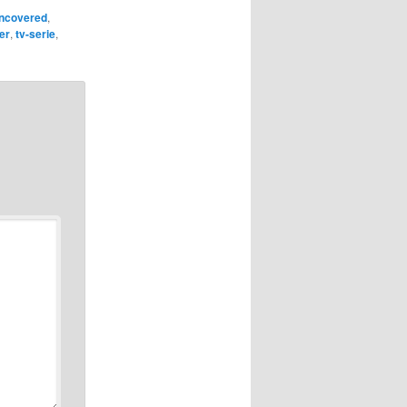
ncovered
,
er
,
tv-serie
,