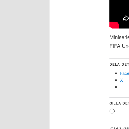
Miniser
FIFA Un
DELA DET
Fac
X
GILLA DE
Laddar
in
…
RELATERA