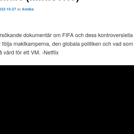
022-10-27
av
Annika
sökande dokumentär om FIFA och dess kontroversiella h
år följa maktkamperna, den globala politiken och vad som
tå värd för ett VM. -Netflix