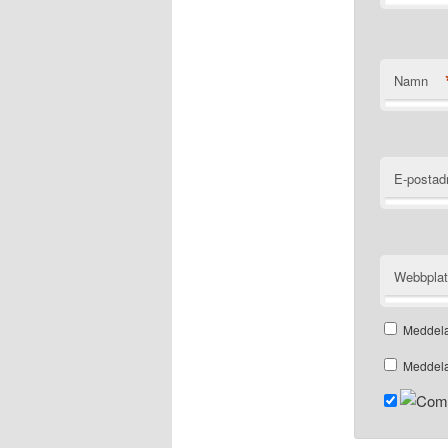
Namn
E-postad
Webbpla
Meddela
Meddela