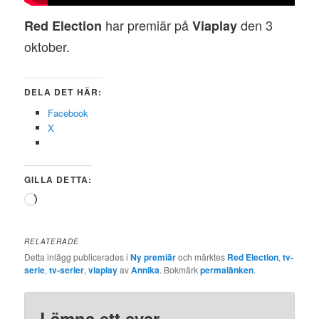
har premiär på
den 3
Red Election
Viaplay
oktober.
DELA DET HÄR:
Facebook
X
GILLA DETTA:
Laddar
in
…
RELATERADE
Detta inlägg publicerades i
Ny premiär
och märktes
Red Election
,
tv-
serie
,
tv-serier
,
viaplay
av
Annika
. Bokmärk
permalänken
.
Lämna ett svar