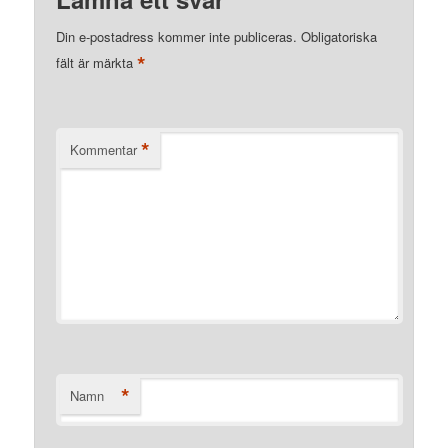
Din e-postadress kommer inte publiceras.
Obligatoriska
*
fält är märkta
*
Kommentar
*
Namn