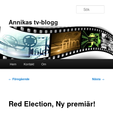
Hoppa
till
Sök
primärt
innehåll
Annikas tv-blogg
Huvudmeny
Hem
Kontakt
Om
Inläggsnavigering
←
Föregående
Nästa
→
Red Election, Ny premiär!