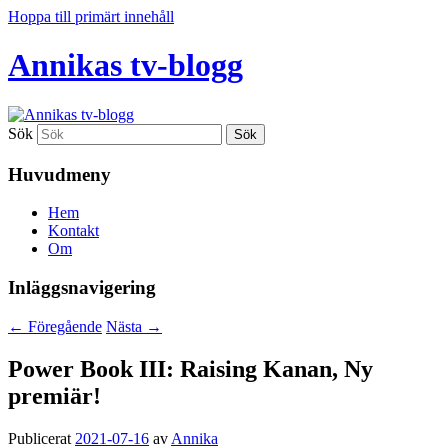
Hoppa till primärt innehåll
Annikas tv-blogg
Sök
Huvudmeny
Hem
Kontakt
Om
Inläggsnavigering
←
Föregående
Nästa
→
Power Book III: Raising Kanan, Ny
premiär!
Publicerat
2021-07-16
av
Annika