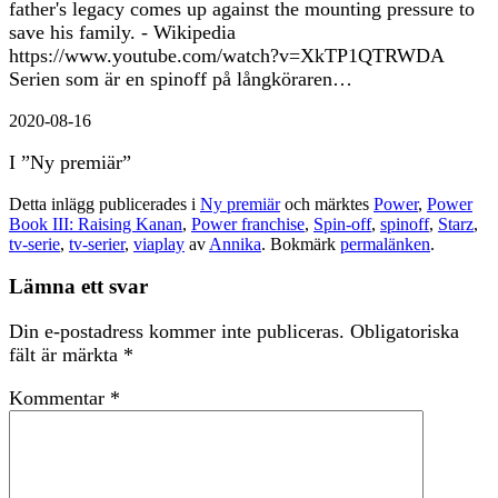
father's legacy comes up against the mounting pressure to
save his family. - Wikipedia
https://www.youtube.com/watch?v=XkTP1QTRWDA
Serien som är en spinoff på långköraren…
2020-08-16
I ”Ny premiär”
Detta inlägg publicerades i
Ny premiär
och märktes
Power
,
Power
Book III: Raising Kanan
,
Power franchise
,
Spin-off
,
spinoff
,
Starz
,
tv-serie
,
tv-serier
,
viaplay
av
Annika
. Bokmärk
permalänken
.
Lämna ett svar
Din e-postadress kommer inte publiceras.
Obligatoriska
fält är märkta
*
Kommentar
*