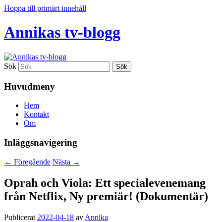
Hoppa till primärt innehåll
Annikas tv-blogg
Sök
Huvudmeny
Hem
Kontakt
Om
Inläggsnavigering
←
Föregående
Nästa
→
Oprah och Viola: Ett specialevenemang
från Netflix, Ny premiär! (Dokumentär)
Publicerat
2022-04-18
av
Annika