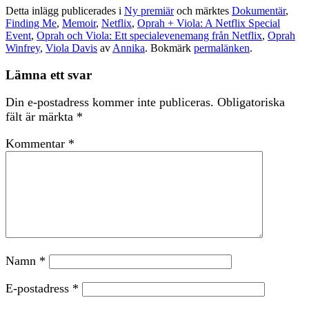
Detta inlägg publicerades i
Ny premiär
och märktes
Dokumentär
,
Finding Me
,
Memoir
,
Netflix
,
Oprah + Viola: A Netflix Special
Event
,
Oprah och Viola: Ett specialevenemang från Netflix
,
Oprah
Winfrey
,
Viola Davis
av
Annika
. Bokmärk
permalänken
.
Lämna ett svar
Din e-postadress kommer inte publiceras.
Obligatoriska
fält är märkta
*
Kommentar
*
Namn
*
E-postadress
*