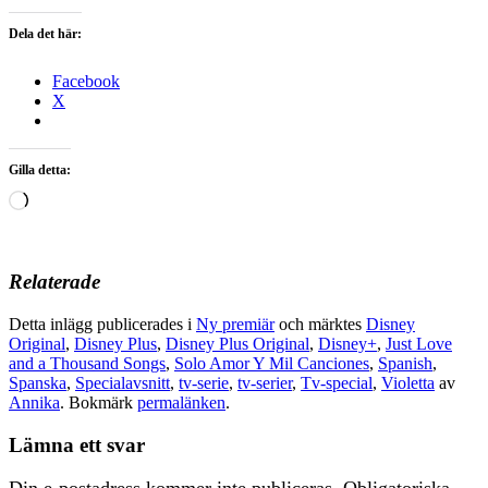
Dela det här:
Facebook
X
Gilla detta:
Laddar
in
…
Relaterade
Detta inlägg publicerades i
Ny premiär
och märktes
Disney
Original
,
Disney Plus
,
Disney Plus Original
,
Disney+
,
Just Love
and a Thousand Songs
,
Solo Amor Y Mil Canciones
,
Spanish
,
Spanska
,
Specialavsnitt
,
tv-serie
,
tv-serier
,
Tv-special
,
Violetta
av
Annika
. Bokmärk
permalänken
.
Lämna ett svar