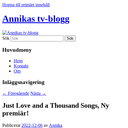
Hoppa till primärt innehåll
Annikas tv-blogg
Sök
Huvudmeny
Hem
Kontakt
Om
Inläggsnavigering
←
Föregående
Nästa
→
Just Love and a Thousand Songs, Ny
premiär!
Publicerat
2022-12-06
av
Annika