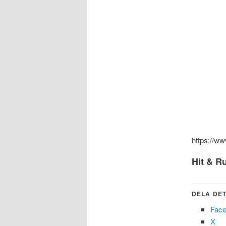
https://
Hit & R
DELA DET
Fac
X