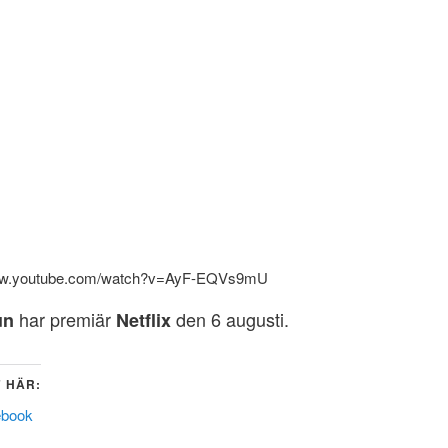
www.youtube.com/watch?v=AyF-EQVs9mU
har premiär
den 6 augusti.
un
Netflix
 HÄR:
ebook