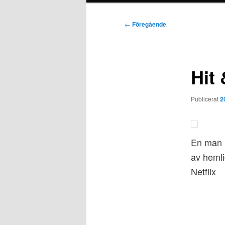
Inläggsnavigering
←
Föregående
Hit
Publicerat
2
En man p
av hemli
Netflix