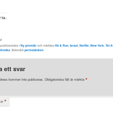
TTA:
DE
 publicerades i
Ny premiär
och märktes
Hit & Run
,
Israel
,
Netflix
,
New York
,
Tel A
Annika
. Bokmärk
permalänken
.
 ett svar
*
dress kommer inte publiceras.
Obligatoriska fält är märkta
*
ar