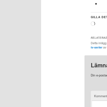
GILLA DE
Laddar
in
…
RELATERA
Detta inlägg
tv-serier
av
Lämna
Din e-posta
Komment