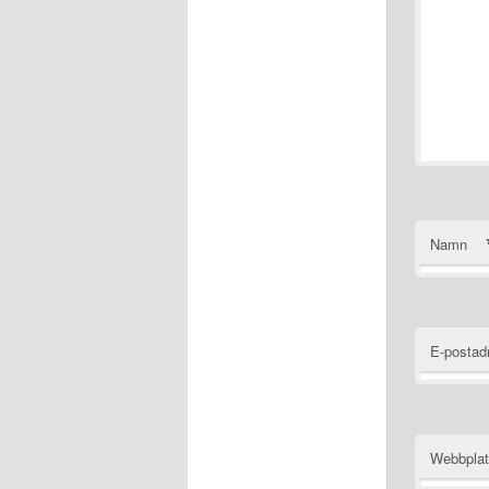
Namn
E-postad
Webbpla