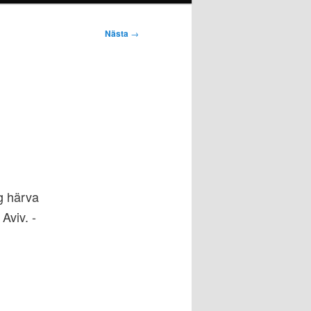
Nästa
→
g härva
Aviv. -