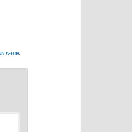
viv
,
tv-serie
,